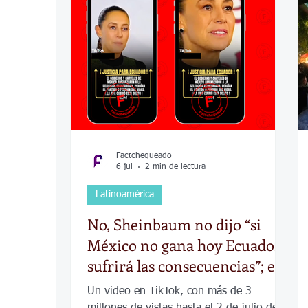
COVID-19
Política
Tecnología
Desamparados
Carreteras
Comuni
Factchequeado
6 jul
2 min de lectura
Latinoamérica
No, Sheinbaum no dijo “si
México no gana hoy Ecuador
sufrirá las consecuencias”; es
un video creado con IA
Un video en TikTok, con más de 3
millones de vistas hasta el 2 de julio de