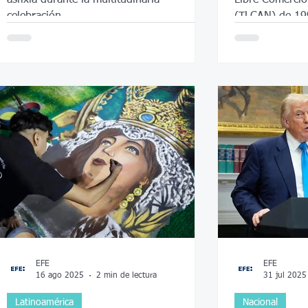
celebración
(TLCAN) de 199
de las barreras
países de Nort
EFE
EFE
16 ago 2025
2 min de lectura
31 jul 2025
Latinoamérica
Nacional