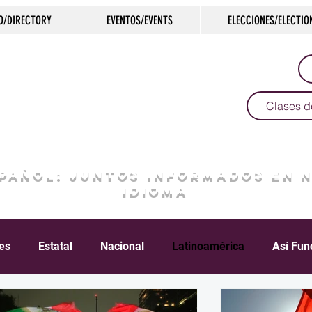
O/DIRECTORY
EVENTOS/EVENTS
ELECCIONES/ELECTIO
Clases d
SPAÑOL: JUNTOS INFORMADOS EN 
IDIOMA
les
Estatal
Nacional
Latinoamérica
Así Fun
Crimen
Negocios
Salud
Arte & Cultura
D