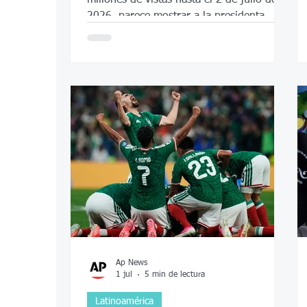
2026, parece mostrar a la presidenta
mexicana, Claudia Sheinbaum, diciendo
que “si México no gana hoy, Ecuador
sufrirá las consecuencias”. Pero es falso;
el video fue generado con inteligencia
artificial (IA).
Ap News
1 jul
5 min de lectura
Latinoamérica