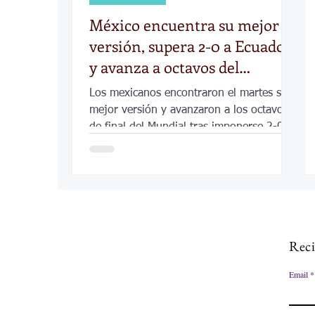
México encuentra su mejor
versión, supera 2-0 a Ecuador
y avanza a octavos del
Mundial
Los mexicanos encontraron el martes su
mejor versión y avanzaron a los octavos
de final del Mundial tras imponerse 2-0 a
Ecuador en un duelo latinoamericano
Reci
Email