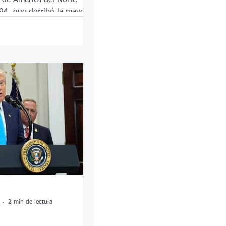
4, que derribó la mayoría
 comerciales entre los tres
eamérica.
2 min de lectura