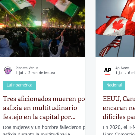
Economía
Elecciones
Clima
Vivienda
Escue
dad
Historias que inspiran
Gobierno
Espectácul
Planeta Venus
Ap News
1 jul
3 min de lectura
1 jul
6 mi
Latinoamérica
Nacional
Tres aficionados mueren por
EEUU, Can
asfixia en multitudinario
encaran n
festejo en la capital por
difíciles p
victoria de México
comercial
Dos mujeres y un hombre fallecieron por
En 2020, el T-
asfixia durante la multitudinaria
Libre Comercio