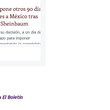
one otros 90 días
es a México tras
n Sheinbaum
 su decisión, a un día de
lazo para imponer
umentando la complejidad
comercial y fronteriza entre
co.
 El Boletín