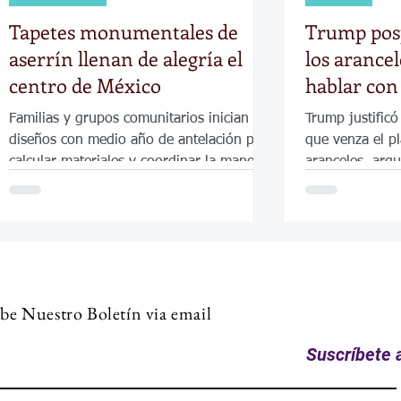
Tapetes monumentales de
Trump posp
aserrín llenan de alegría el
los arancel
centro de México
hablar co
Familias y grupos comunitarios inician los
Trump justificó
diseños con medio año de antelación para
que venza el p
calcular materiales y coordinar la mano de
aranceles, arg
obra.
de la relación 
EE. UU. y Méxi
be Nuestro Boletín via email
Suscríbete a