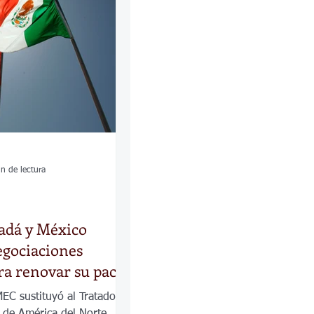
las
Calles
os
n de lectura
adá y México
egociaciones
ara renovar su pacto
MEC sustituyó al Tratado de
 de América del Norte