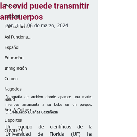
la covid puede transmitir
Estatal
anticuerpos
Nacional
Por EFE | 06 de marzo, 2024
Latinoamérica
Así Funciona...
Español
Educación
Inmigración
Crimen
Negocios
Fotografía de archivo donde aparece una madre 
Salud
mientras amamanta a su bebe en un parque. 
Arte & Cultura
EFE/Mauricio Dueñas Castañeda
Deportes
Un equipo de científicos de la 
COVID-19
Universidad de Florida (UF) ha 