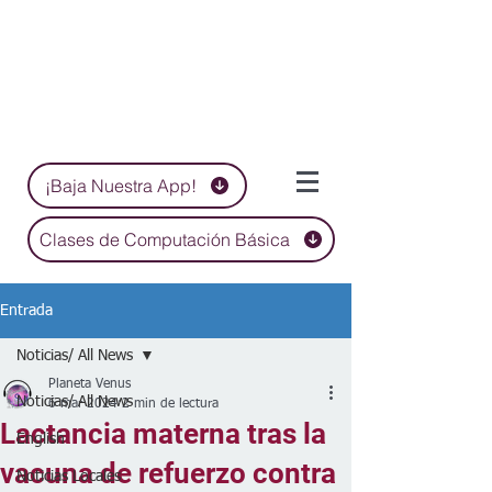
¡Baja Nuestra App!
Clases de Computación Básica
Entrada
Noticias/ All News
Planeta Venus
Noticias/ All News
6 mar 2024
2 min de lectura
Lactancia materna tras la
English
vacuna de refuerzo contra
Noticias Locales