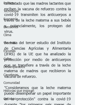
Política
constatado que las madres lactantes que 
reciben la vacuna de refuerzo contra la 
Tecnología
covid-19 transmiten los anticuerpos a 
Economía
través de la leche materna a sus bebés 
y, potencialmente, los protegen del 
Elecciones
virus.
Clima
Se trata del tercer estudio del Instituto 
Vivienda
de Ciencias Agrícolas y Alimentaria 
Escuelas
(IFAS) de la UE que ha analizado la 
Calles
protección por medio de anticuerpos 
que se transfiere a través de la leche 
Desamparados
materna de madres que recibieron la 
Carreteras
vacuna de refuerzo.
Comunidad
"Consideramos que la leche materna 
Historias que inspiran
puede desempeñar un papel importante 
Gobierno
en la protección" contra la covid-19 
durante "los primeros seis meses de 