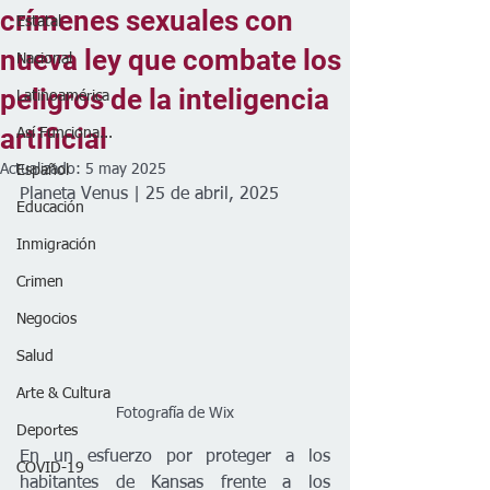
crímenes sexuales con
Estatal
nueva ley que combate los
Nacional
peligros de la inteligencia
Latinoamérica
artificial
Así Funciona...
Actualizado:
5 may 2025
Español
Planeta Venus | 25 de abril, 2025
Educación
Inmigración
Crimen
Negocios
Salud
Arte & Cultura
Fotografía de Wix
Deportes
En un esfuerzo por proteger a los 
COVID-19
habitantes de Kansas frente a los 