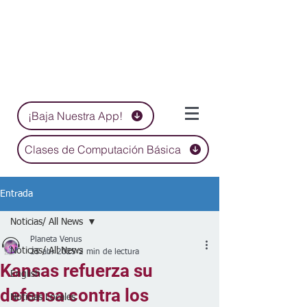
¡Baja Nuestra App!
Clases de Computación Básica
Entrada
Noticias/ All News
Planeta Venus
Noticias/ All News
25 abr 2025
2 min de lectura
Kansas refuerza su
English
defensa contra los
Noticias Locales