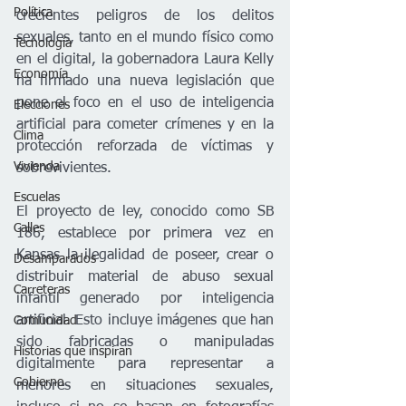
Política
crecientes peligros de los delitos 
sexuales, tanto en el mundo físico como 
Tecnología
en el digital, la gobernadora Laura Kelly 
Economía
ha firmado una nueva legislación que 
pone el foco en el uso de inteligencia 
Elecciones
artificial para cometer crímenes y en la 
Clima
protección reforzada de víctimas y 
Vivienda
sobrevivientes.
Escuelas
El proyecto de ley, conocido como SB 
Calles
186, establece por primera vez en 
Kansas la ilegalidad de poseer, crear o 
Desamparados
distribuir material de abuso sexual 
Carreteras
infantil generado por inteligencia 
artificial. Esto incluye imágenes que han 
Comunidad
sido fabricadas o manipuladas 
Historias que inspiran
digitalmente para representar a 
Gobierno
menores en situaciones sexuales, 