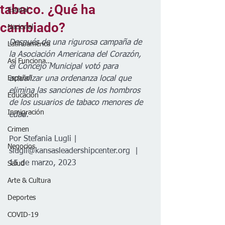
tabaco. ¿Qué ha
Estatal
cambiado?
Nacional
Después de una rigurosa campaña de 
Latinoamérica
la Asociación Americana del Corazón, 
Así Funciona...
el Concejo Municipal votó para 
Español
actualizar una ordenanza local que 
elimina las sanciones de los hombros 
Educación
de los usuarios de tabaco menores de 
Inmigración
edad. 
Crimen
Por Stefania Lugli | 
Negocios
slugli@kansasleadershipcenter.org  | 
15 de marzo, 2023
Salud
Arte & Cultura
Deportes
COVID-19