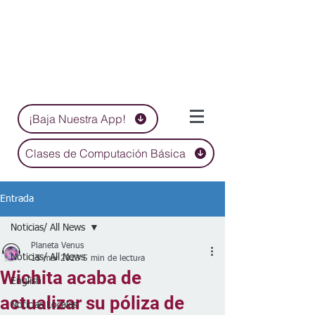
¡Baja Nuestra App!
Clases de Computación Básica
Entrada
Noticias/ All News
Planeta Venus
Noticias/ All News
15 mar 2023
5 min de lectura
Wichita acaba de
English
actualizar su póliza de
Noticias Locales