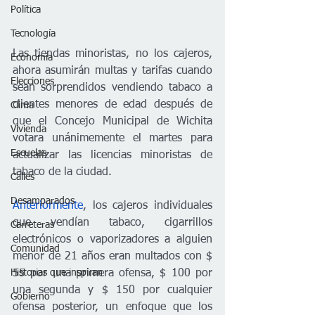
Política
Tecnología
Las tiendas minoristas, no los cajeros, 
Economía
ahora asumirán multas y tarifas cuando 
Elecciones
sean sorprendidos vendiendo tabaco a 
clientes menores de edad después de 
Clima
que el Concejo Municipal de Wichita 
Vivienda
votara unánimemente el martes para 
Escuelas
actualizar las licencias minoristas de 
tabaco de la ciudad. 
Calles
Desamparados
Anteriormente
, los cajeros individuales 
que vendían tabaco, cigarrillos 
Carreteras
electrónicos o vaporizadores a alguien 
Comunidad
menor de 21 años eran multados con $ 
Historias que inspiran
55 por una primera ofensa, $ 100 por 
una segunda y $ 150 por cualquier 
Gobierno
ofensa posterior, un enfoque que los 