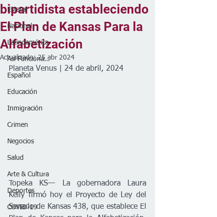
bipartidista estableciendo
Estatal
El Plan de Kansas Para la
Nacional
Alfabetización
Latinoamérica
Actualizado:
25 abr 2024
Así Funciona...
Planeta Venus | 24 de abril, 2024
Español
Educación
Inmigración
Crimen
Negocios
Salud
Arte & Cultura
Topeka KS— La gobernadora Laura 
Deportes
Kelly firmó hoy el Proyecto de Ley del 
Senado de Kansas 438, que establece El 
COVID-19