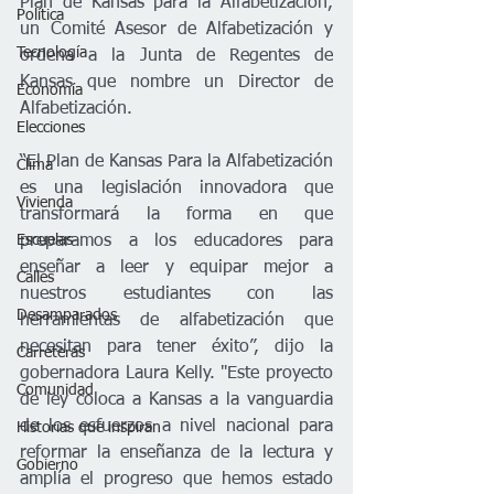
Plan de Kansas para la Alfabetización, 
Política
un Comité Asesor de Alfabetización y 
Tecnología
ordena a la Junta de Regentes de 
Kansas que nombre un Director de 
Economía
Alfabetización. 
Elecciones
“El Plan de Kansas Para la Alfabetización 
Clima
es una legislación innovadora que 
Vivienda
transformará la forma en que 
Escuelas
preparamos a los educadores para 
enseñar a leer y equipar mejor a 
Calles
nuestros estudiantes con las 
Desamparados
herramientas de alfabetización que 
necesitan para tener éxito”, dijo la 
Carreteras
gobernadora Laura Kelly. "Este proyecto 
Comunidad
de ley coloca a Kansas a la vanguardia 
de los esfuerzos a nivel nacional para 
Historias que inspiran
reformar la enseñanza de la lectura y 
Gobierno
amplía el progreso que hemos estado 