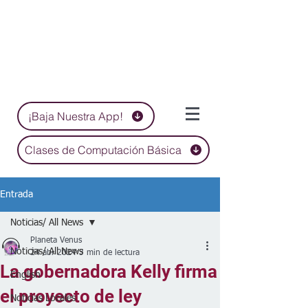
¡Baja Nuestra App!
Clases de Computación Básica
Entrada
Noticias/ All News
Planeta Venus
Noticias/ All News
24 abr 2024
3 min de lectura
La gobernadora Kelly firma
English
el proyecto de ley
Noticias Locales