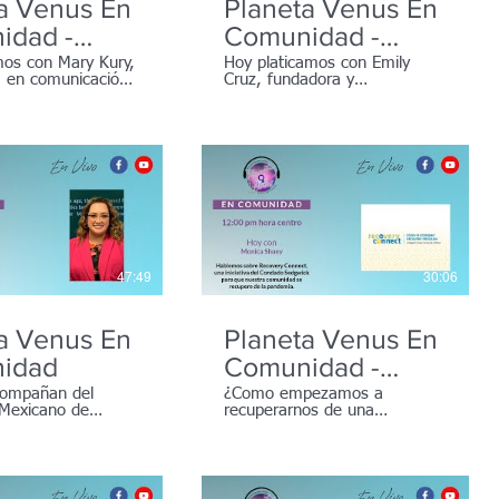
a Venus En
Planeta Venus En
idad -
Comunidad -
pciones
Apoyo a nuestros
os con Mary Kury,
Hoy platicamos con Emily
ta en comunicación
Cruz, fundadora y
res 2022-
jóvenes
 del USD259
organizadora de SOMOS
FIRST-GEN un grupo que
qpoya para que los jóvenes
asistan a la universidad.
47:49
30:06
a Venus En
Planeta Venus En
idad
Comunidad -
Recovery Connect
compañan del
¿Como empezamos a
Mexicano de
recuperarnos de una
.
Pandemia? Las
organizaciones, negocios e
individuos hemos tenido que
cambiar muchas cosas
despues de la pandemia.