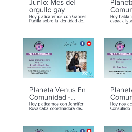
Junio: Mes del
Planet
orgullo gay
Comun
Inscri
Hoy platicaremos con Gabriel
Hoy hablam
Padilla sobre la identidad de
espacialis
Escola
género y los retos que
en Español
2023
enfrentan miembros de la
comunidad LGBTQ en nuestra
comunidad.
35:17
Planeta Venus En
Planet
Comunidad -
Comun
5.30.22
Hoy platicamos con Jennifer
Hoy nos a
Ruvalcaba coordinadora de
Consulado 
alcance Latino de WASAC,
Kansas City
una organización que apoya a
victimas de violencia
doméstica.