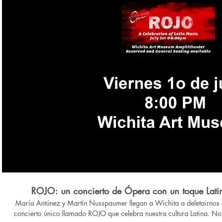
Reproducir video
ROJO: un concierto de Ópera con un toque Lati
María Antúnez y Martín Nusspaumer llegan a Wichita a deletairnos c
concierto único llamado ROJO que celebra nuestra cultura Latina. No se lo pueden perder el viernes 1o