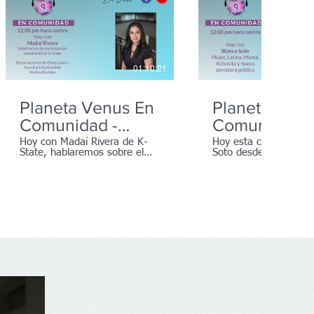
01:10:21
Planeta Venus En
Planeta Venu
Comunidad -
Comunidad
Educación -
Hoy con Madaí Rivera de K-
Hoy esta con nosotro
State, hablaremos sobre el
Soto desde Dodge Cit
Preparatoria
apoyo que necesitan nuestros
Kansas. Hablaremos 
hijos en edad de Preparatoria.
nuestra comunidad La
#PlanetaVenus
Kansas.