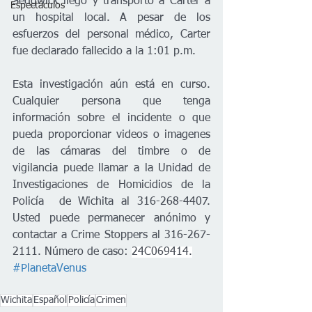
Sedgwick llegó y transportó a Carter a 
Espectáculos
un hospital local. A pesar de los 
esfuerzos del personal médico, Carter 
fue declarado fallecido a la 1:01 p.m. 
Esta investigación aún está en curso. 
Cualquier persona que tenga 
información sobre el incidente o que 
pueda proporcionar videos o imagenes 
de las cámaras del timbre o de 
vigilancia puede llamar a la Unidad de 
Investigaciones de Homicidios de la 
Policía  de Wichita al 316-268-4407. 
Usted puede permanecer anónimo y 
contactar a Crime Stoppers al 316-267-
2111. Número de caso: 
24C069414.
#PlanetaVenus
Wichita
Español
Policía
Crimen