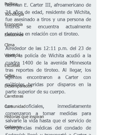
Política
Norman E. Carter III, afroamericano de 
34 años de edad, residente de Wichita, 
Tecnología
fue asesinado a tiros y una persona de 
Economía
interés se encuentra actualmente 
detenida en relación con el tiroteo. 
Elecciones
Clima
Alrededor de las 12:11 p.m. del 23 de 
Vivienda
abril, la policía de Wichita acudió a la 
cuadra 1400 de la avenida Minnesota 
Escuelas
tras reportes de tiroteo. Al llegar, los 
Calles
agentes encontraron a Carter con 
múltiples heridas por disparos en la 
Desamparados
parte superior de su cuerpo. 
Carreteras
Los oficiales, inmediatamente 
Comunidad
comenzaron a tomar medidas para 
Historias que inspiran
salvarle la vida hasta que el servicio de 
Gobierno
emergencias médicas del condado de 