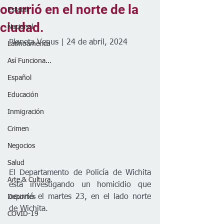
ocurrió en el norte de la
Estatal
ciudad.
Nacional
Planeta Venus | 24 de abril, 2024
Latinoamérica
Así Funciona...
Español
Educación
Inmigración
Crimen
Negocios
Salud
El Departamento de Policía de Wichita 
Arte & Cultura
está investigando un homicidio que 
ocurrió el martes 23, en el lado norte 
Deportes
de Wichita. 
COVID-19