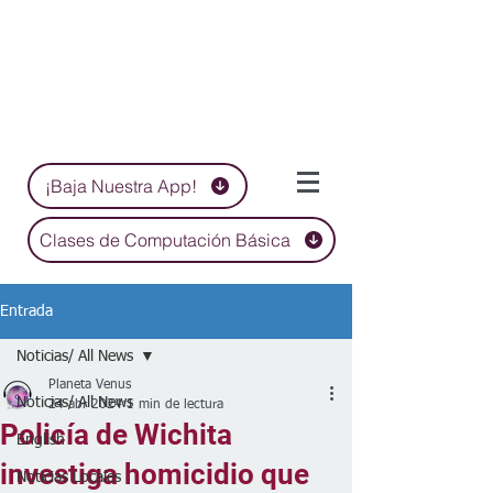
¡Baja Nuestra App!
Clases de Computación Básica
Entrada
Noticias/ All News
Planeta Venus
Noticias/ All News
24 abr 2024
1 min de lectura
Policía de Wichita
English
investiga homicidio que
Noticias Locales