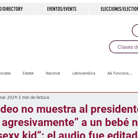
O/DIRECTORY
EVENTOS/EVENTS
ELECCIONES/ELECTIO
Clases d
Locales
Estatal
Nacional
Latinoamérica
Así Funciona...
mar 2024
2 min de lectura
s
Salud
Arte & Cultura
Deportes
COVID-19
Política
ideo no muestra al presiden
 agresivamente” a un bebé n
Escuelas
Calles
Desamparados
Carreteras
Comunida
sexy kid”: el audio fue edita