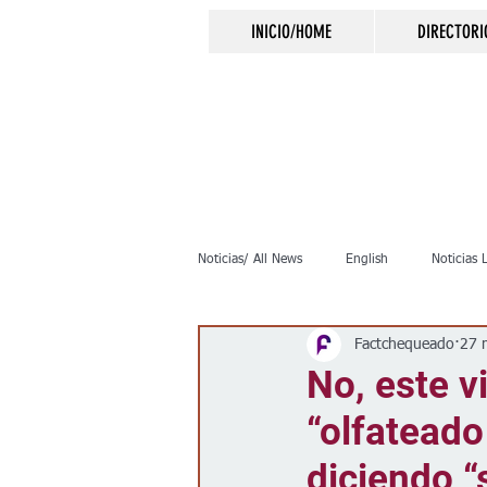
INICIO/HOME
DIRECTORI
Noticias/ All News
English
Noticias 
Factchequeado
27 
Inmigración
Crimen
Negocio
No, este v
“olfateado
Elecciones
Clima
Vivienda
diciendo “