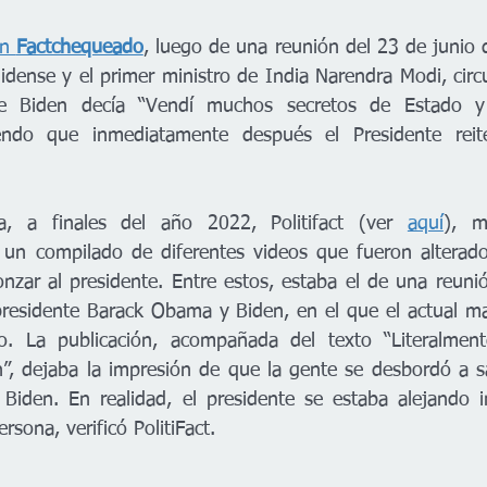
n 
Factchequeado
, luego de una reunión del 23 de junio d
dense y el primer ministro de India Narendra Modi, circu
e Biden decía “Vendí muchos secretos de Estado y
iendo que inmediatamente después el Presidente reit
 a finales del año 2022, Politifact (ver 
aquí
o un compilado de diferentes videos que fueron alterad
nzar al presidente. Entre estos, estaba el de una reunión
residente Barack Obama y Biden, en el que el actual ma
o. La publicación, acompañada del texto “Literalmente
n”, dejaba la impresión de que la gente se desbordó a 
Biden. En realidad, el presidente se estaba alejando i
rsona, verificó PolitiFact.