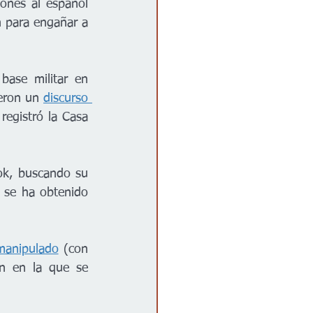
nes al español 
 para engañar a 
base militar en 
eron un 
discurso 
egistró la Casa 
ok, buscando su 
 se ha obtenido 
manipulado
 (con 
n en la que se 