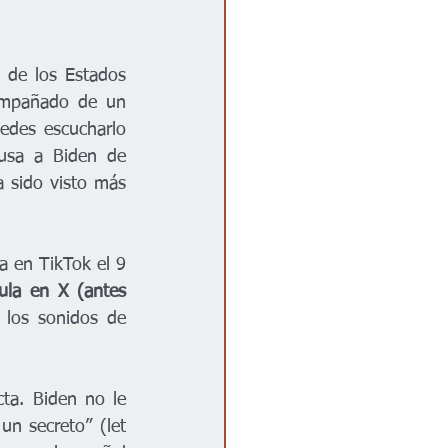
 de los Estados 
ompañado de un 
des escucharlo 
usa a Biden de 
 sido visto más 
a en TikTok el 9 
ula en X (antes 
 los sonidos de 
ta. Biden no le 
n secreto” (let 