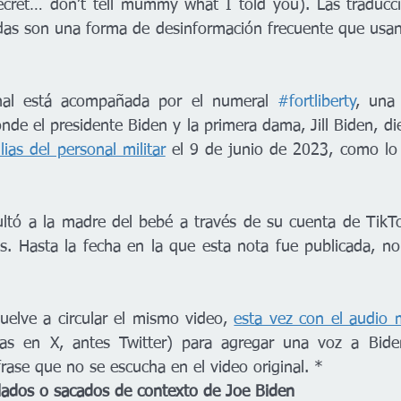
cret… don’t tell mummy what I told you). Las traduccio
das son una forma de desinformación frecuente que usan
inal está acompañada por el numeral 
#fortliberty
, una 
nde el presidente Biden y la primera dama, Jill Biden, di
ias del personal militar
 el 9 de junio de 2023, como lo r
ultó a la madre del bebé a través de su cuenta de TikT
s. Hasta la fecha en la que esta nota fue publicada, no
elve a circular el mismo video, 
esta vez con el audio 
tas en X, antes Twitter) para agregar una voz a Bide
frase que no se escucha en el video original. * 
lados o sacados de contexto de Joe Biden