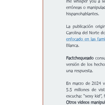
me whisper you a se
erróneas o manipula
hispanohablantes.
La publicación orig
Carolina del Norte do
enfocado en las famil
Blanca. 
Factchequeado 
cons
versión de los hecho
una respuesta.
En marzo de 2024 vu
5.5 millones de vis
escucha: “sexy kid”, 
Otros videos manipu