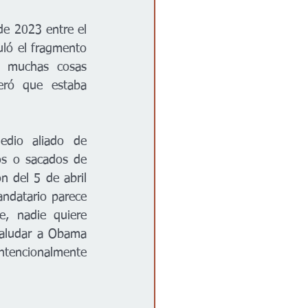
e 2023 entre el 
ló el fragmento 
 muchas cosas 
eró que estaba 
), medio aliado de 
os o sacados de 
 del 5 de abril 
ndatario parece 
, nadie quiere 
saludar a Obama 
ntencionalmente 