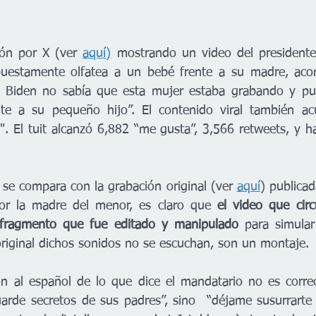
ión por X (ver 
aquí)
 mostrando un video del presidente
puestamente olfatea a un bebé frente a su madre, ac
e Biden no sabía que esta mujer estaba grabando y pue
nte a su pequeño hijo”. El contenido viral también ac
". El tuit alcanzó 6,882 “me gusta”, 3,566 retweets, y ha
se compara con la grabación original (ver 
aquí
) publicad
or la madre del menor, es claro que 
el video que circ
 fragmento que fue editado y manipulado 
para simular
 original dichos sonidos no se escuchan, son un montaje. 
n al español de lo que dice el mandatario no es correc
arde secretos de sus padres”, sino  “déjame susurrarte u