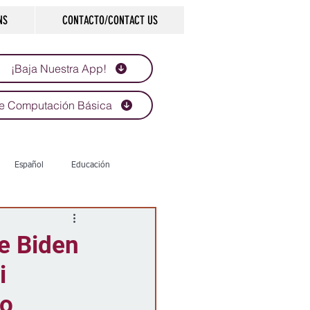
NS
CONTACTO/CONTACT US
¡Baja Nuestra App!
e Computación Básica
Español
Educación
Tecnología
Economía
te Biden
i
d
Historias que inspiran
do