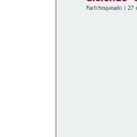
Factchequeado | 27 
Gobierno
Espectáculos