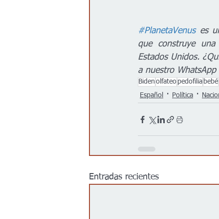
#PlanetaVenus
 es u
que construye una 
Estados Unidos. ¿Qui
a nuestro WhatsApp
Biden
olfateo
pedofilia
bebé
Español
Política
Nacio
Entradas recientes