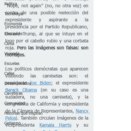
Política
“Nope, not again” (no, no otra vez) en 
contra de una posible reelección del 
Tecnología
expresidente y aspirante a la 
Economía
presidencia por el Partido Republicano, 
Donald Trump, al que se intuye en el 
Elecciones
logo por el cabello rubio y una corbata 
Clima
roja. 
Pero las imágenes son falsas: son 
Vivienda
montajes. 
Escuelas
Los políticos demócratas que aparecen 
Calles
vistiendo las camisetas son: el 
presidente 
Joe Biden
; el expresidente 
Desamparados
Barack Obama
 (en su caso es una 
Carreteras
sudadera, no una camiseta), y la 
Comunidad
congresista de California y expresidenta 
de la Cámara de Representantes, 
Nancy 
Historias que inspiran
Pelosi
. También circulan imágenes de la 
Gobierno
vicepresidenta 
Kamala Harris
 y su 