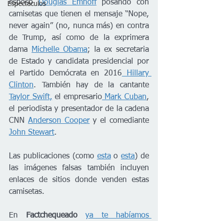
esposo 
Douglas Emhoff
 posando con 
Espectáculos
camisetas que tienen el mensaje “Nope, 
never again” (no, nunca más) en contra 
de Trump, así como de la exprimera 
dama 
Michelle Obama
; la ex secretaria 
de Estado y candidata presidencial por 
el Partido Demócrata en 2016
 Hillary 
Clinton
. También hay de la cantante 
Taylor Swift,
 el empresario
 Mark Cuban
, 
el periodista y presentador de la cadena 
CNN 
Anderson Cooper
 y el comediante 
John Stewart
. 
Las publicaciones (como 
esta
 o 
esta
) de 
las imágenes falsas también incluyen 
enlaces de sitios donde venden estas 
camisetas. 
En 
Factchequeado
ya te habíamos 