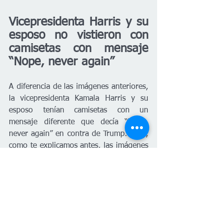
Vicepresidenta Harris y su 
esposo no vistieron con 
camisetas con mensaje 
“Nope, never again”
A diferencia de las imágenes anteriores, 
la vicepresidenta Kamala Harris y su 
esposo tenían camisetas con un 
mensaje diferente que decía “Nope, 
never again” en contra de Trump. Pero, 
como te explicamos antes, las imágenes 
fueron manipuladas para incluir ese 
mensaje. 
La imagen de Harris fue tomada de un 
evento en Miami, Florida, el 31 de 
octubre de 2020 
por el fotógrafo 