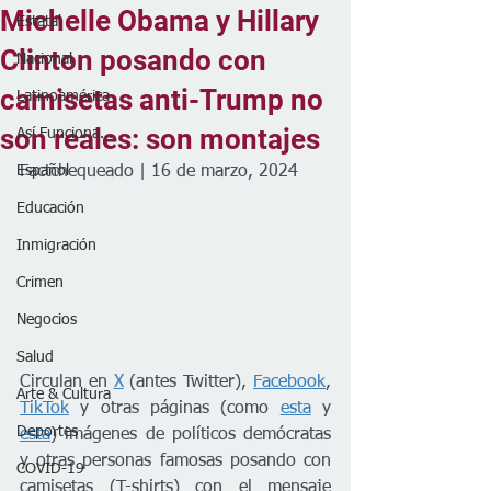
Michelle Obama y Hillary
Estatal
Clinton posando con
Nacional
camisetas anti-Trump no
Latinoamérica
son reales: son montajes
Así Funciona...
Español
Factchequeado | 16 de marzo, 2024 
Educación
Inmigración
Crimen
Negocios
Salud
Circulan en 
X
 (antes Twitter), 
Facebook
, 
Arte & Cultura
TikTok
 y otras páginas (como 
esta
 y 
Deportes
esta
) imágenes de políticos demócratas 
y otras personas famosas posando con 
COVID-19
camisetas (T-shirts) con el mensaje 