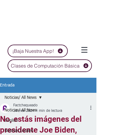
¡Baja Nuestra App!
Clases de Computación Básica
Entrada
Noticias/ All News
Factchequeado
Noticias/ All News
16 mar 2024
4 min de lectura
No, estás imágenes del
English
presidente Joe Biden,
Noticias Locales