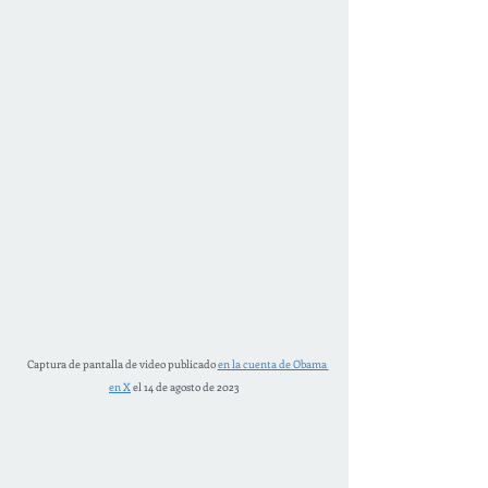
   Captura de pantalla de video publicado 
en la cuenta de Obama 
en X
 el 14 de agosto de 2023