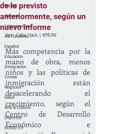
de lo previsto
Estatal
anteriormente, según un
Nacional
nuevo informe
Latinoamérica
Por: Celia Hack | KMUW
Así Funciona...
Español
Más competencia por la 
Educación
mano de obra, menos 
Inmigración
niños y las políticas de 
Crimen
inmigración están 
Negocios
desacelerando el 
Salud
crecimiento, según el 
Arte & Cultura
Centro de Desarrollo 
Deportes
Económico e 
COVID-19