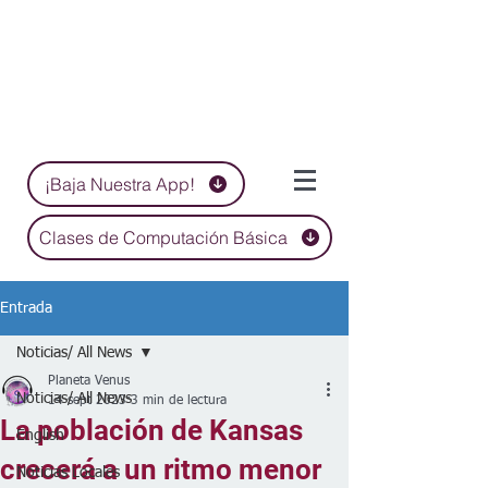
¡Baja Nuestra App!
Clases de Computación Básica
Entrada
Noticias/ All News
Planeta Venus
Noticias/ All News
14 sept 2023
3 min de lectura
La población de Kansas
English
crecerá a un ritmo menor
Noticias Locales