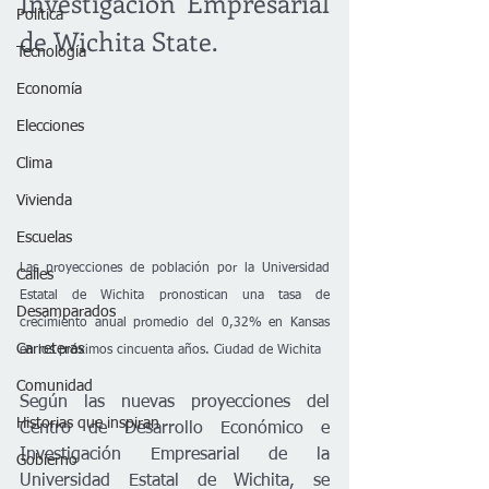
Investigación Empresarial 
Política
de Wichita State.
Tecnología
Economía
Elecciones
Clima
Vivienda
Escuelas
Las proyecciones de población por la Universidad 
Calles
Estatal de Wichita pronostican una tasa de 
Desamparados
crecimiento anual promedio del 0,32% en Kansas 
Carreteras
en los próximos cincuenta años. Ciudad de Wichita
Comunidad
Según las nuevas proyecciones del 
Historias que inspiran
Centro de Desarrollo Económico e 
Investigación Empresarial de la 
Gobierno
Universidad Estatal de Wichita, se 