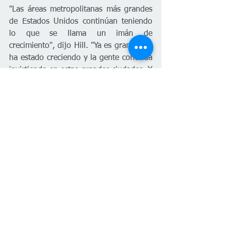
"Las áreas metropolitanas más grandes 
de Estados Unidos continúan teniendo 
lo que se llama un imán de 
crecimiento", dijo Hill. "Ya es grande, ya 
ha estado creciendo y la gente continúa 
invirtiendo en estas grandes ciudades. Y 
Wichita es una ciudad grande pero no 
lo es del todo".
Sin embargo, Wichita está creciendo 
más rápido que otras áreas 
metropolitanas como Emporia, Hays y 
Topeka, que se prevé que disminuyan 
en un 3.2% para 2071.