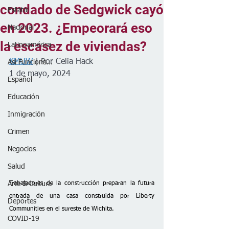
condado de Sedgwick cayó
Estatal
en 2023. ¿Empeorará eso
Nacional
la escasez de viviendas?
Latinoamérica
KMUW
 | Por Celia Hack
Así Funciona...
1 de mayo, 2024
Español
Educación
Inmigración
Crimen
Negocios
Salud
Arte & Cultura
Trabajadores de la construcción preparan la futura 
entrada de una casa construida por Liberty 
Deportes
Communities en el sureste de Wichita.
COVID-19