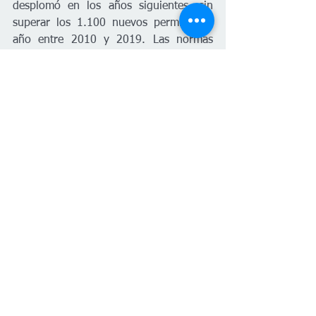
desplomó en los años siguientes, sin 
superar los 1.100 nuevos permisos al 
año entre 2010 y 2019. Las normas 
previas a la recesión estaban más cerca 
de las 2.000 viviendas al año, si no 
más.
A partir de enero de 2008, WABA añadió 3 ciudades 
más a los datos: Garden Plain, Rose Hill y 
Wellington.
Gráfica: Celia Hack  Fuente: Wichita Area Builders 
Association 