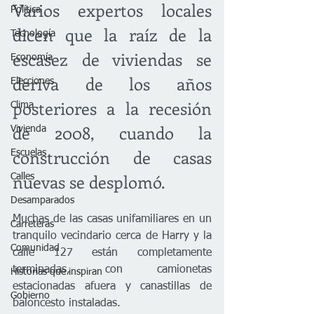
Varios expertos locales 
Política
dicen que la raíz de la 
Tecnología
escasez de viviendas se 
Economía
deriva de los años 
Elecciones
posteriores a la recesión 
Clima
de 2008, cuando la 
Vivienda
construcción de casas 
Escuelas
nuevas se desplomó.
Calles
Desamparados
Muchas de las casas unifamiliares en un 
Carreteras
tranquilo vecindario cerca de Harry y la 
Comunidad
calle 127 están completamente 
terminadas, con camionetas 
Historias que inspiran
estacionadas afuera y canastillas de 
Gobierno
baloncesto instaladas.