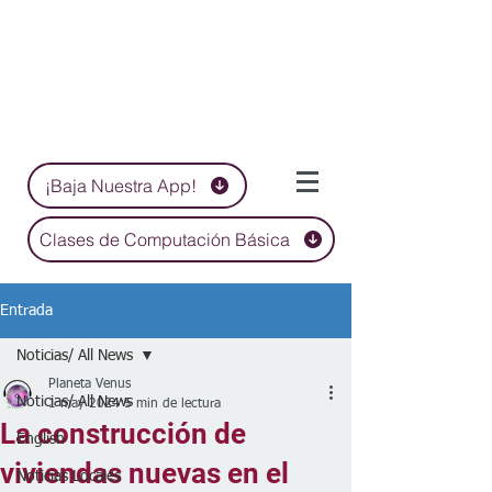
¡Baja Nuestra App!
Clases de Computación Básica
Entrada
Noticias/ All News
Planeta Venus
Noticias/ All News
1 may 2024
5 min de lectura
La construcción de
English
viviendas nuevas en el
Noticias Locales