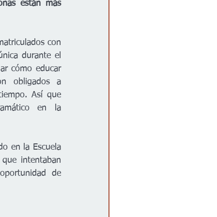
onas están más 
atriculados con 
nica durante el 
ar cómo educar 
on obligados a 
iempo. Así que 
amático en la 
o en la Escuela 
 que intentaban 
oportunidad de 