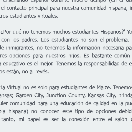
o enseñando español durante mucho tiempo (en el distr
 el contacto principal para nuestra comunidad hispana, in
ros estudiantes virtuales. 
: '¿Por qué no tenemos muchos estudiantes Hispanos?' Yo 
n con los padres. Los estudiantes no son el problema. 
e inmigrantes, no tenemos la información necesaria par
res opciones para nuestros hijos. Es bastante común q
educativo es el mejor. Tenemos la responsabilidad de e
os están, no al revés. 
ria Virtual no es solo para estudiantes de Maize. Tenemos
nsas; Garden City, Junction County, Kansas City, brind
quier comunidad para una educación de calidad en la pue
bla hispana) no conocen este tipo de opciones debido
 tanto, mi papel es ser la conexión entre el salón d