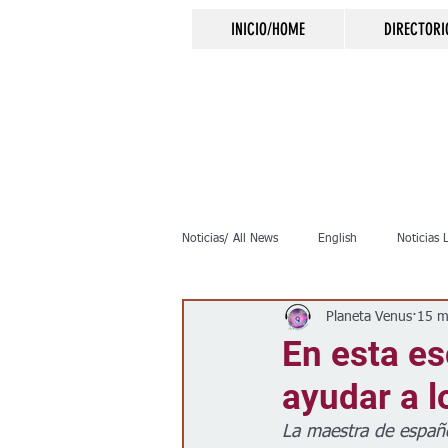
INICIO/HOME
DIRECTORI
Noticias/ All News
English
Noticias 
Planeta Venus
15 m
Inmigración
Crimen
Negocio
En esta es
ayudar a l
Elecciones
Clima
Vivienda
La maestra de español