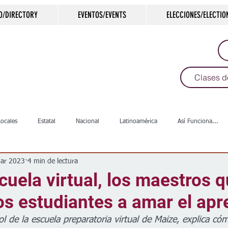
O/DIRECTORY
EVENTOS/EVENTS
ELECCIONES/ELECTIO
Clases d
Locales
Estatal
Nacional
Latinoamérica
Así Funciona...
ar 2023
4 min de lectura
s
Salud
Arte & Cultura
Deportes
COVID-19
Política
cuela virtual, los maestros 
os estudiantes a amar el apr
Escuelas
Calles
Desamparados
Carreteras
Comunida
 de la escuela preparatoria virtual de Maize, explica cóm