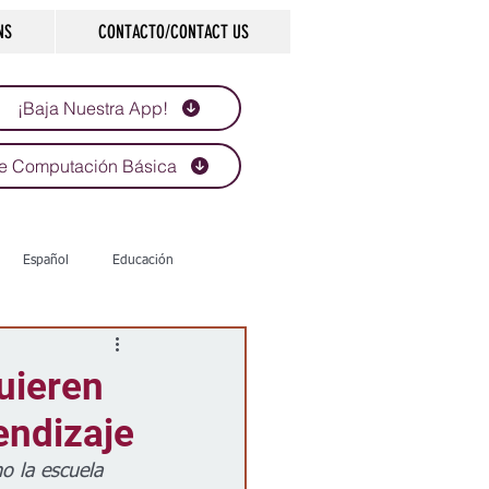
NS
CONTACTO/CONTACT US
¡Baja Nuestra App!
e Computación Básica
Español
Educación
Tecnología
Economía
quieren
endizaje
d
Historias que inspiran
o la escuela 