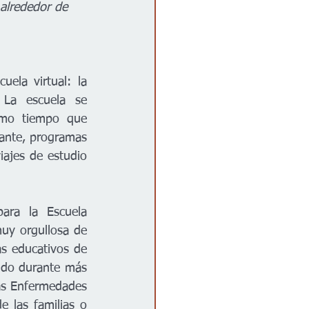
 alrededor de 
Maize Kansas.- Más de 400 estudiantes de todo Kansas asisten a una escuela virtual: la 
 La escuela se 
mo tiempo que 
ante, programas 
iajes de estudio 
ara la Escuela 
uy orgullosa de 
s educativos de 
ndo durante más 
as Enfermedades 
 las familias o 