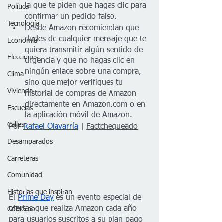
la que te piden que hagas clic para 
Política
confirmar un pedido falso.
Tecnología
Desde Amazon recomiendan que 
dudes de cualquier mensaje que te 
Economía
quiera transmitir algún sentido de 
Elecciones
urgencia y que no hagas clic en 
ningún enlace sobre una compra, 
Clima
sino que mejor verifiques tu 
Vivienda
historial de compras de Amazon 
directamente en Amazon.com o en 
Escuelas
la aplicación móvil de Amazon.
Calles
Por 
Rafael Olavarría
 | 
Factchequeado
Desamparados
Carreteras
Comunidad
Historias que inspiran
El 
Prime Day
 es un evento especial de 
ofertas que realiza Amazon cada año 
Gobierno
para usuarios suscritos a su plan pago 