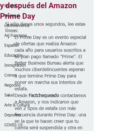
y después del Amazon
Estatal
Prime Day
Nacional
Si sólo tienes unos segundos, lee estas 
Latinoamérica
líneas:
Así Funciona...
El Prime Day es un evento especial 
de ofertas que realiza Amazon 
Español
cada año para usuarios suscritos a 
Educación
su plan pago llamado "Prime". El 
Better Business Bureau alerta que 
Inmigración
muchos ciberdelincuentes esperan 
Crimen
a que termine Prime Day para 
poner en marcha sus intentos de 
Negocios
estafa.
Salud
Desde
 Factchequeado 
contactamos 
a Amazon, y nos indicaron que 
Arte & Cultura
ven 2 tipos de estafa con más 
frecuencia durante Prime Day: una 
Deportes
en la que te hacen creer que tu 
COVID-19
cuenta será suspendida y otra en 