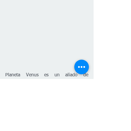
Planeta Venus es un aliado de 
Factchequeado
, 
un medio de 
verificación que construye una 
comunidad hispanohablante para 
contrarrestar la desinformación en 
Estados Unidos. ¿Quieres ser parte? 
Súmate y 
verifica los contenidos que 
recibes enviándolos a nuestro 