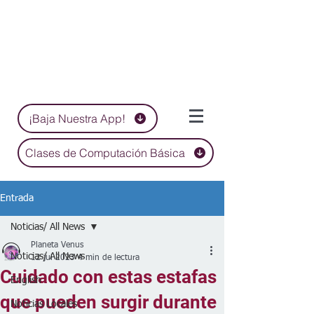
¡Baja Nuestra App!
Clases de Computación Básica
Entrada
Noticias/ All News
Planeta Venus
Noticias/ All News
12 jul 2023
4 min de lectura
Cuidado con estas estafas
English
que pueden surgir durante
Noticias Locales