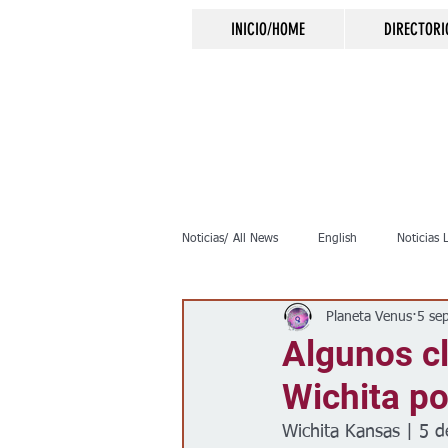
INICIO/HOME
DIRECTORI
Noticias/ All News
English
Noticias 
Planeta Venus
5 se
Inmigración
Crimen
Negocio
Algunos cl
Wichita po
Elecciones
Clima
Vivienda
Wichita Kansas | 5 d