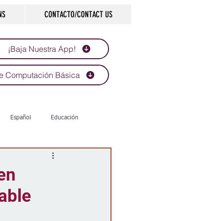
NS
CONTACTO/CONTACT US
¡Baja Nuestra App!
e Computación Básica
Español
Educación
Tecnología
Economía
 en
able
d
Historias que inspiran