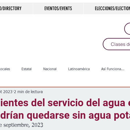
O/DIRECTORY
EVENTOS/EVENTS
ELECCIONES/ELECTIO
Clases d
Locales
Estatal
Nacional
Latinoamérica
Así Funciona...
pt 2023
2 min de lectura
s
Salud
Arte & Cultura
Deportes
COVID-19
Política
ientes del servicio del agua
drían quedarse sin agua pot
Escuelas
Calles
Desamparados
Carreteras
Comunida
e septiembre, 2023