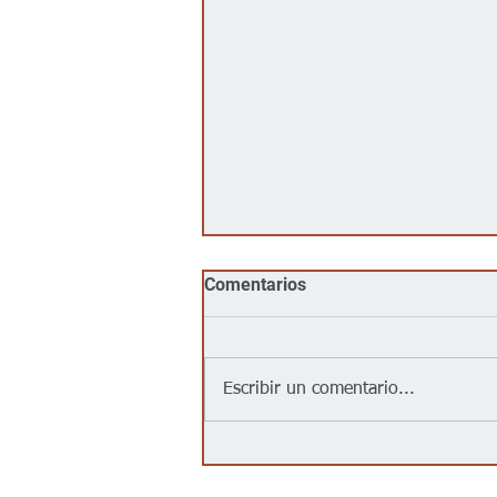
Comentarios
Escribir un comentario...
Jalapeños vinculados a un
brote de salmonela en EEUU