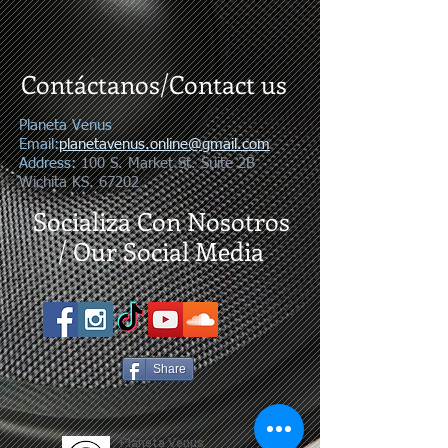
Contáctanos/Contact us
Planeta Venus
Email:
planetavenus.online
@gmail.com
Address
:
100 S. Market St. Suite 2B
Wichita KS. 67202
Socializa Con Nosotros
/
Our Social Media
Share