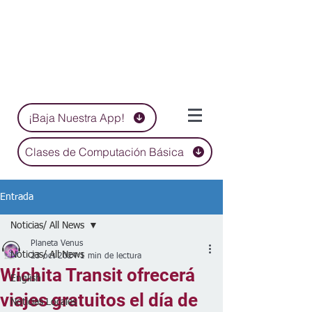
¡Baja Nuestra App!
Clases de Computación Básica
Entrada
Noticias/ All News
Planeta Venus
Noticias/ All News
23 oct 2024
1 min de lectura
Wichita Transit ofrecerá
English
viajes gratuitos el día de
Noticias Locales