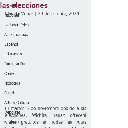
las elecciones
Estatal
Planeta Venus | 23 de octubre, 2024
Nacional
Latinoamérica
Así Funciona...
Español
Educación
Inmigración
Crimen
Negocios
Salud
Arte & Cultura
El martes 5 de noviembre debido a las 
Deportes
elecciones, Wichita Transit ofrecerá 
COVID-19
viajes gratuitos en todas las rutas 