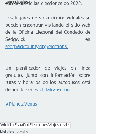
Espectáculos
con el día de las elecciones de 2022. 
Los lugares de votación individuales se 
pueden encontrar visitando el sitio web 
de la Oficina Electoral del Condado de 
Sedgwick en 
sedgwickcounty.org/elections
.
Un planificador de viajes en línea 
gratuito, junto con información sobre 
rutas y horarios de los autobuses está 
disponible en 
wichitatransit.org
.
#PlanetaVenus
Wichita
Español
Elecciones
Viajes gratis
Noticias Locales