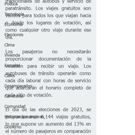
tradicionales de autobús y servicio de 
Política
paratránsito. Los viajes gratuitos son 
Tecnología
válidos para todos los que viajan hacia 
o desde los lugares de votación, así 
Economía
como cualquier otro viaje durante ese 
Elecciones
día.
Clima
Los pasajeros no necesitarán 
Vivienda
proporcionar documentación de la 
Escuelas
votación para recibir un viaje. Los 
autobuses de tránsito operarán como 
Calles
cada día laboral con horas de servicio 
Desamparados
que abarcarán el horario completo de 
cada sitio de votación.
Carreteras
Comunidad
El día de las elecciones de 2023, se 
Historias que inspiran
proporcionaron 6,144 viajes gratuitos, 
lo que supone un aumento del 13% en 
Gobierno
el número de pasajeros en comparación 