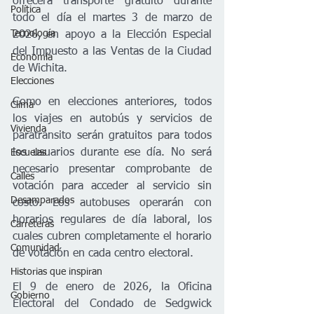
ofrecerá transporte gratuito durante 
Política
todo el día el martes 3 de marzo de 
Tecnología
2026, en apoyo a la Elección Especial 
del Impuesto a las Ventas de la Ciudad 
Economía
de Wichita.
Elecciones
Como en elecciones anteriores, todos 
Clima
los viajes en autobús y servicios de 
Vivienda
paratránsito serán gratuitos para todos 
los usuarios durante ese día. No será 
Escuelas
necesario presentar comprobante de 
Calles
votación para acceder al servicio sin 
Desamparados
costo. Los autobuses operarán con 
horarios regulares de día laboral, los 
Carreteras
cuales cubren completamente el horario 
Comunidad
de votación en cada centro electoral.
Historias que inspiran
El 9 de enero de 2026, la Oficina 
Gobierno
Electoral del Condado de Sedgwick 