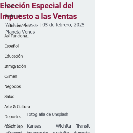
Elección Especial del
Estatal
Impuesto a las Ventas
Nacional
Wichita, Kansas | 05 de febrero, 2025
Latinoamérica
Planeta Venus
Así Funciona...
Español
Educación
Inmigración
Crimen
Negocios
Salud
Arte & Cultura
Fotografía de Unsplash
Deportes
Wichita, Kansas — Wichita Transit 
COVID-19