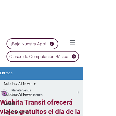
¡Baja Nuestra App!
Clases de Computación Básica
Entrada
Noticias/ All News
Planeta Venus
Noticias/ All News
5 feb
1 min de lectura
Wichita Transit ofrecerá
English
viajes gratuitos el día de la
Noticias Locales