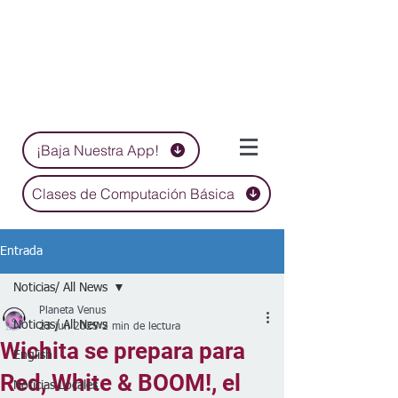
¡Baja Nuestra App!
Clases de Computación Básica
Entrada
Noticias/ All News
Planeta Venus
Noticias/ All News
23 jun 2025
2 min de lectura
Wichita se prepara para
English
Red, White & BOOM!, el
Noticias Locales