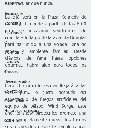
espectacular que nunca.
Política
Tecnología
La cita será en la Plaza Kennedy de 
Economía
Century II, donde a partir de las 6:00 
p.m. se instalarán vendedores de 
Elecciones
comida a lo largo de la avenida Douglas 
Clima
para dar inicio a una velada llena de 
sabor y ambiente familiar. Desde 
Vivienda
clásicos de feria hasta opciones 
Escuelas
gourmet, habrá algo para todos los 
gustos.
Calles
Desamparados
Pero el momento estelar llegará a las 
Carreteras
9:30 p.m., o justo después del 
espectáculo de fuegos artificiales del 
Comunidad
equipo de béisbol Wind Surge. Este 
Historias que inspiran
año, el show pirotécnico promete una 
vista completamente nueva: los fuegos 
Gobierno
serán lanzados desde las emblemáticas 