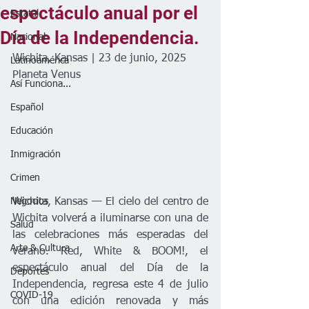
espectáculo anual por el
Estatal
Día de la Independencia.
Nacional
Wichita, Kansas | 23 de junio, 2025
Latinoamérica
Planeta Venus
Así Funciona...
Español
Educación
Inmigración
Crimen
Wichita, Kansas — El cielo del centro de 
Negocios
Wichita volverá a iluminarse con una de 
Salud
las celebraciones más esperadas del 
Arte & Cultura
verano. Red, White & BOOM!, el 
espectáculo anual del Día de la 
Deportes
Independencia, regresa este 4 de julio 
COVID-19
con una edición renovada y más 