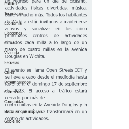
de regreso para un día de ciclismo, 
Política
actividades físicas divertidas, música, 
Tecnología
baile y mucho más. Todos los habitantes 
de Wichita están invitados a mantenerse 
Economía
activos y socializar en los cinco 
Elecciones
principales centros de actividades 
situados cada milla a lo largo de un 
Clima
tramo de cuatro millas en la avenida 
Vivienda
Douglas en Wichita.
Escuelas
El evento se llama Open Streets ICT y 
Calles
se lleva a cabo desde el mediodía hasta 
Desamparados
las 5 p.m. el domingo 17 de septiembre 
de 2023. El acceso al tráfico estará 
Carreteras
cerrado por más de
Comunidad
cuatro millas en la Avenida Douglas y la 
Historias que inspiran
calle se abrirá y se transformará en un 
centro de actividades.
Gobierno