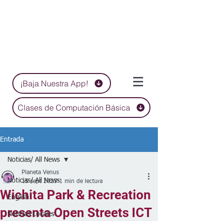
¡Baja Nuestra App!
Clases de Computación Básica
Entrada
Noticias/ All News
Planeta Venus
Noticias/ All News
15 sept 2023
1 min de lectura
Wichita Park & Recreation
English
presenta Open Streets ICT
Noticias Locales