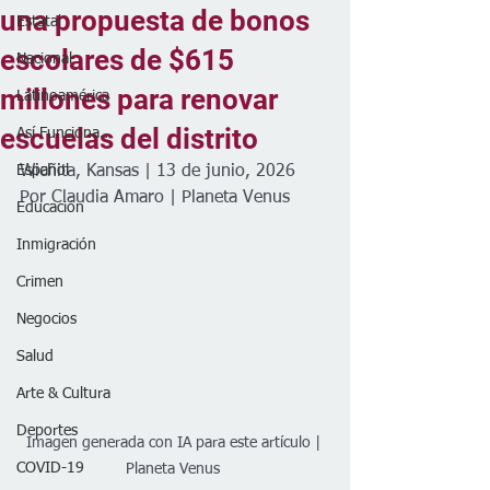
una propuesta de bonos
Estatal
escolares de $615
Nacional
millones para renovar
Latinoamérica
escuelas del distrito
Así Funciona...
Español
Wichita, Kansas | 13 de junio, 2026
Por Claudia Amaro | Planeta Venus 
Educación
Inmigración
Crimen
Negocios
Salud
Arte & Cultura
Deportes
Imagen generada con IA para este artículo | 
COVID-19
Planeta Venus 