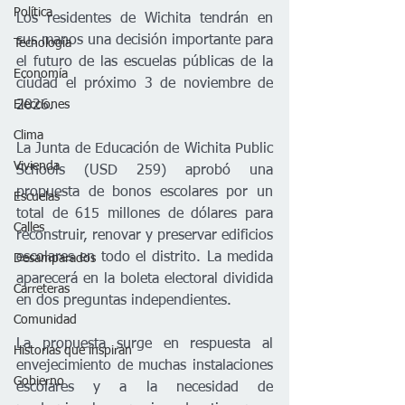
Política
Los residentes de Wichita tendrán en 
sus manos una decisión importante para 
Tecnología
el futuro de las escuelas públicas de la 
Economía
ciudad el próximo 3 de noviembre de 
2026.
Elecciones
Clima
La Junta de Educación de Wichita Public 
Vivienda
Schools (USD 259) aprobó una 
propuesta de bonos escolares por un 
Escuelas
total de 615 millones de dólares para 
Calles
reconstruir, renovar y preservar edificios 
escolares en todo el distrito. La medida 
Desamparados
aparecerá en la boleta electoral dividida 
Carreteras
en dos preguntas independientes.
Comunidad
La propuesta surge en respuesta al 
Historias que inspiran
envejecimiento de muchas instalaciones 
Gobierno
escolares y a la necesidad de 