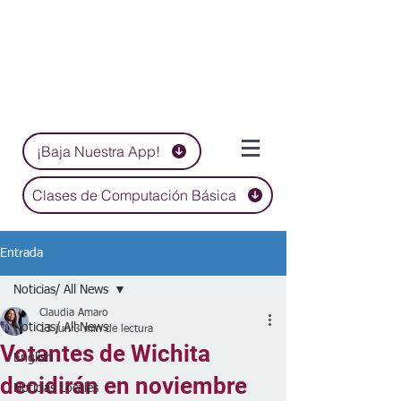
¡Baja Nuestra App!
Clases de Computación Básica
Entrada
Noticias/ All News
Claudia Amaro
Noticias/ All News
13 jun
3 min de lectura
Votantes de Wichita
English
decidirán en noviembre
Noticias Locales