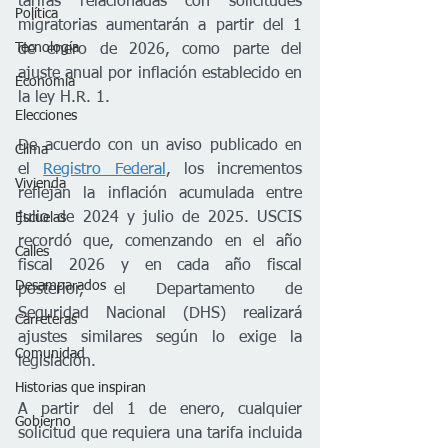
tarifas relacionadas con solicitudes 
Política
migratorias aumentarán a partir del 1 
Tecnología
de enero de 2026, como parte del 
ajuste anual por inflación establecido en 
Economía
la ley H.R. 1.
Elecciones
De acuerdo con un aviso publicado en 
Clima
el 
Registro Federal
, los incrementos 
Vivienda
reflejan la inflación acumulada entre 
julio de 2024 y julio de 2025. USCIS 
Escuelas
recordó que, comenzando en el año 
Calles
fiscal 2026 y en cada año fiscal 
Desamparados
posterior, el Departamento de 
Seguridad Nacional (DHS) realizará 
Carreteras
ajustes similares según lo exige la 
Comunidad
legislación.
Historias que inspiran
A partir del 1 de enero, cualquier 
Gobierno
solicitud que requiera una tarifa incluida 