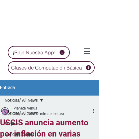
¡Baja Nuestra App!
Clases de Computación Básica
Entrada
Noticias/ All News
Planeta Venus
Noticias/ All News
20 nov 2025
2 min de lectura
USCIS anuncia aumento
English
por inflación en varias
Noticias Locales