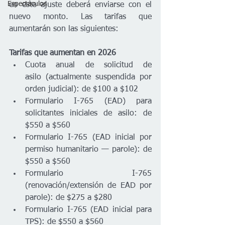
Espectáculos
en este ajuste deberá enviarse con el 
nuevo monto. Las tarifas que 
aumentarán son las siguientes:
Tarifas que aumentan en 2026
Cuota anual de solicitud de 
asilo (actualmente suspendida por 
orden judicial): de $100 a $102
Formulario I-765 (EAD) para 
solicitantes iniciales de asilo: de 
$550 a $560
Formulario I-765 (EAD inicial por 
permiso humanitario — parole): de 
$550 a $560
Formulario I-765 
(renovación/extensión de EAD por 
parole): de $275 a $280
Formulario I-765 (EAD inicial para 
TPS): de $550 a $560