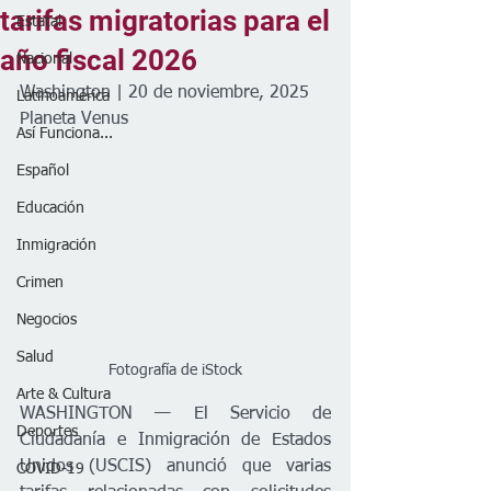
tarifas migratorias para el
Estatal
año fiscal 2026
Nacional
Washington | 20 de noviembre, 2025
Latinoamérica
Planeta Venus
Así Funciona...
Español
Educación
Inmigración
Crimen
Negocios
Salud
Fotografía de iStock
Arte & Cultura
WASHINGTON — El Servicio de 
Deportes
Ciudadanía e Inmigración de Estados 
Unidos (USCIS) anunció que varias 
COVID-19