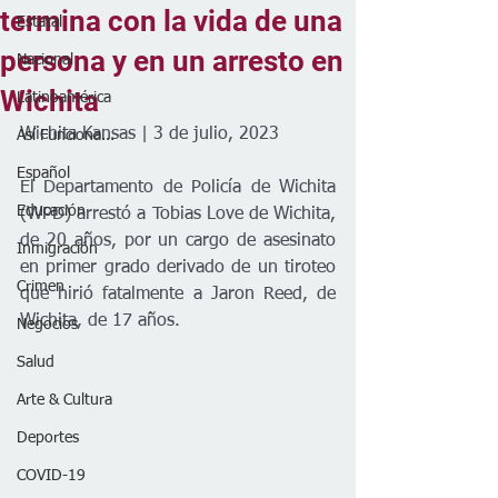
termina con la vida de una
Estatal
persona y en un arresto en
Nacional
Wichita
Latinoamérica
Wichita Kansas | 3 de julio, 2023
Así Funciona...
Español
El Departamento de Policía de Wichita 
Educación
(WPD) arrestó a Tobias Love de Wichita, 
de 20 años, por un cargo de asesinato 
Inmigración
en primer grado derivado de un tiroteo 
Crimen
que hirió fatalmente a Jaron Reed, de 
Wichita, de 17 años.
Negocios
Salud
Arte & Cultura
Deportes
COVID-19