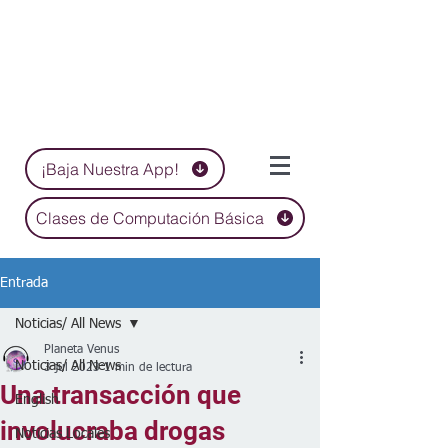
¡Baja Nuestra App!
Clases de Computación Básica
Entrada
Noticias/ All News
Planeta Venus
Noticias/ All News
3 jul 2023
1 min de lectura
Una transacción que
English
involucraba drogas
Noticias Locales