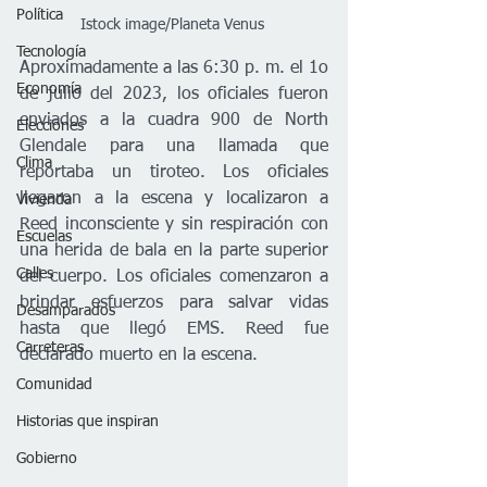
Política
Istock image/Planeta Venus 
Tecnología
Aproximadamente a las 6:30 p. m. el 1o 
Economía
de julio del 2023, los oficiales fueron 
enviados a la cuadra 900 de North 
Elecciones
Glendale para una llamada que 
Clima
reportaba un tiroteo. Los oficiales 
llegaron a la escena y localizaron a 
Vivienda
Reed inconsciente y sin respiración con 
Escuelas
una herida de bala en la parte superior 
Calles
del cuerpo. Los oficiales comenzaron a 
brindar esfuerzos para salvar vidas 
Desamparados
hasta que llegó EMS. Reed fue 
Carreteras
declarado muerto en la escena.
Comunidad
Historias que inspiran
Gobierno