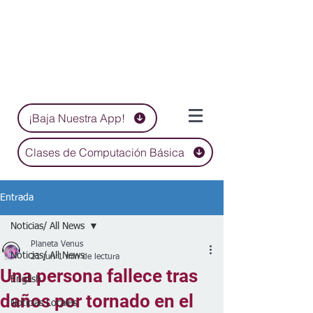
¡Baja Nuestra App!
Clases de Computación Básica
Entrada
Noticias/ All News
Planeta Venus
Noticias/ All News
21 jun
1 min de lectura
Una persona fallece tras
English
daños por tornado en el
Noticias Locales