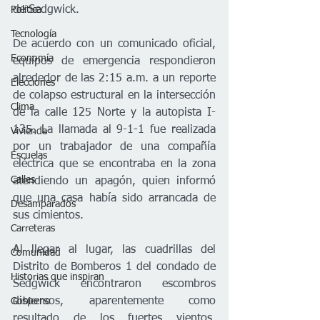
de Sedgwick.
Política
Tecnología
De acuerdo con un comunicado oficial, 
Economía
equipos de emergencia respondieron 
alrededor de las 2:15 a.m. a un reporte 
Elecciones
de colapso estructural en la intersección 
Clima
de la calle 125 Norte y la autopista I-
135. La llamada al 9-1-1 fue realizada 
Vivienda
por un trabajador de una compañía 
Escuelas
eléctrica que se encontraba en la zona 
Calles
atendiendo un apagón, quien informó 
que una casa había sido arrancada de 
Desamparados
sus cimientos.
Carreteras
Al llegar al lugar, las cuadrillas del 
Comunidad
Distrito de Bomberos 1 del condado de 
Historias que inspiran
Sedgwick encontraron escombros 
dispersos, aparentemente como 
Gobierno
resultado de los fuertes vientos. 