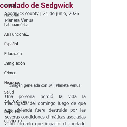
condado de Sedgwick
Estatal
Sedgwick county | 21 de junio, 2026
Nacional
Planeta Venus 
Latinoamérica
Así Funciona...
Español
Educación
Inmigración
Crimen
Negocios
Imagen generada con IA | Planeta Venus 
Salud
Una persona perdió la vida la 
Arte & Cultura
madrugada del domingo luego de que 
una vivienda fuera destruida por las 
Deportes
severas condiciones climáticas asociadas 
COVID-19
a un tornado que impactó el condado 