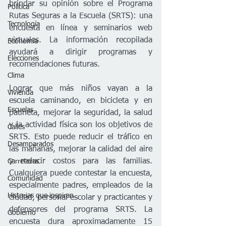
brindar su opinión sobre el Programa 
Política
Rutas Seguras a la Escuela (SRTS): una 
Tecnología
encuesta en línea y seminarios web 
virtuales. La información recopilada 
Economía
ayudará a dirigir programas y 
Elecciones
recomendaciones futuras. 
Clima
Lograr que más niños vayan a la 
Vivienda
escuela caminando, en bicicleta y en 
Escuelas
patineta, mejorar la seguridad, la salud 
y la actividad física son los objetivos de 
Calles
SRTS. Esto puede reducir el tráfico en 
Desamparados
las mañanas, mejorar la calidad del aire 
y reducir costos para las familias. 
Carreteras
Cualquiera puede contestar la encuesta, 
Comunidad
especialmente padres, empleados de la 
Historias que inspiran
ciudad, personal escolar y practicantes y 
defensores del programa SRTS. La 
Gobierno
encuesta dura aproximadamente 15 