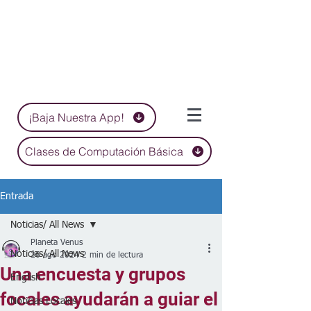
¡Baja Nuestra App!
Clases de Computación Básica
Entrada
Noticias/ All News
Planeta Venus
Noticias/ All News
26 ago 2024
2 min de lectura
Una encuesta y grupos
English
focales ayudarán a guiar el
Noticias Locales