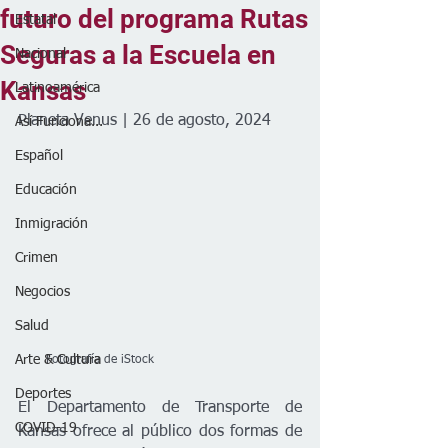
futuro del programa Rutas
Estatal
Seguras a la Escuela en
Nacional
Kansas
Latinoamérica
Planeta Venus | 26 de agosto, 2024
Así Funciona...
Español
Educación
Inmigración
Crimen
Negocios
Salud
Arte & Cultura
       Fotografía de iStock
Deportes
El Departamento de Transporte de 
COVID-19
Kansas ofrece al público dos formas de 