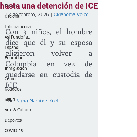
hasta una detención de ICE
Estatal
17 de febrero, 2026 | 
Oklahoma Voice
Nacional
Latinoamérica
Con 3 niños, el hombre 
Así Funciona...
dice que él y su esposa 
Español
eligieron volver a 
Educación
Colombia en vez de 
Inmigración
quedarse en custodia de 
Crimen
ICE
Negocios
Salud
Por: 
Nuria Martinez-Keel
Arte & Cultura
Deportes
COVID-19