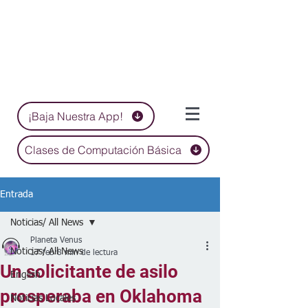
¡Baja Nuestra App!
Clases de Computación Básica
Entrada
Noticias/ All News
Planeta Venus
Noticias/ All News
17 feb
8 min de lectura
Un solicitante de asilo
English
prosperaba en Oklahoma
Noticias Locales