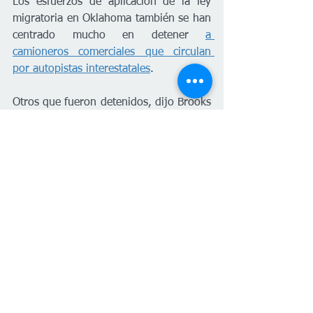
Los esfuerzos de aplicación de la ley 
migratoria en Oklahoma también se han 
centrado mucho en detener 
a 
camioneros comerciales que circulan 
por autopistas interestatales
.
Otros que fueron detenidos, dijo Brooks 
Jiménez, eran solicitantes de asilo que 
llegaban a la oficina local de ICE para 
revisiones rutinarias y así cumplir con 
sus órdenes de supervisión. Los 
registros del Proyecto de Datos de 
Deportación indican que los arrestos en 
las inspecciones 
han ocurrido miles de 
veces
 en todos los Estados Unidos.
La administración Trump también 
convenció a tribunales de todo el país 
para desestimar casos de deportación 