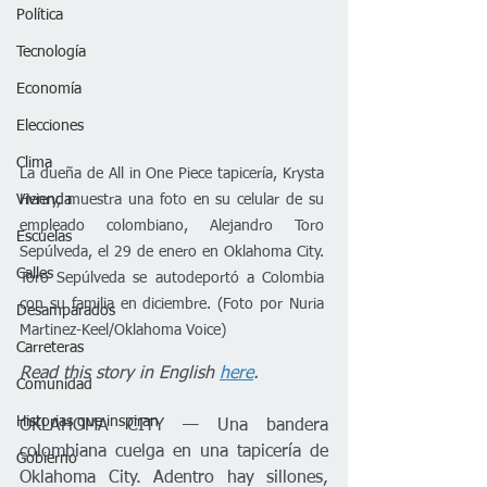
Política
Tecnología
Economía
Elecciones
Clima
La dueña de All in One Piece tapicería, Krysta 
Vivienda
Henry, muestra una foto en su celular de su 
empleado colombiano, Alejandro Toro 
Escuelas
Sepúlveda, el 29 de enero en Oklahoma City. 
Calles
Toro Sepúlveda se autodeportó a Colombia 
con su familia en diciembre. (Foto por Nuria 
Desamparados
Martinez-Keel/Oklahoma Voice)
Carreteras
Read this story in English 
here
.
Comunidad
Historias que inspiran
OKLAHOMA CITY — Una bandera 
colombiana cuelga en una tapicería de 
Gobierno
Oklahoma City. Adentro hay sillones, 