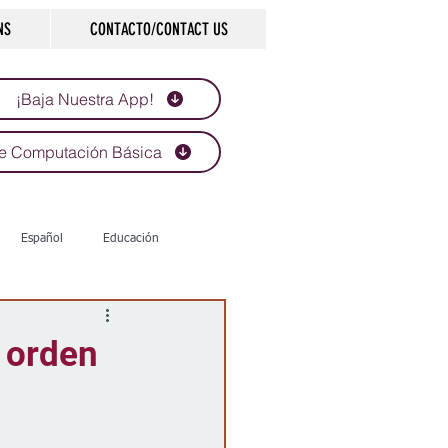
NS
CONTACTO/CONTACT US
¡Baja Nuestra App!
e Computación Básica
Español
Educación
Tecnología
Economía
 orden
d
Historias que inspiran