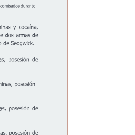
decomisados durante 
inas y cocaína, 
e dos armas de 
o de Sedgwick.
s, posesión de 
minas, posesión
s, posesión de 
s, posesión de 