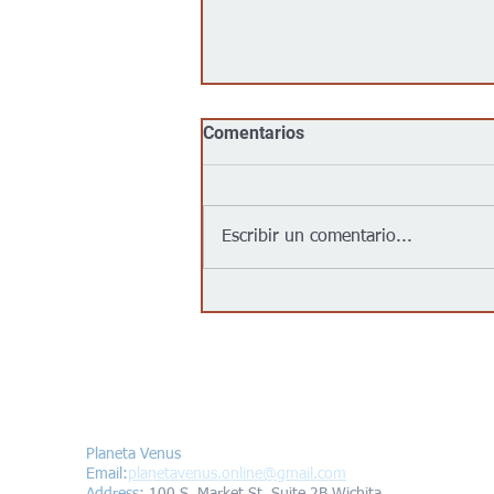
Comentarios
Escribir un comentario...
Jalapeños vinculados a un
brote de salmonela en EEUU
provienen de una granja en
México: autoridades
Contáctanos/Contact us
Planeta Venus
Email:
planetavenus.online
@gmail.com