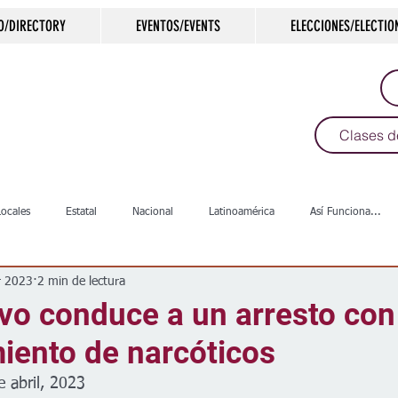
O/DIRECTORY
EVENTOS/EVENTS
ELECCIONES/ELECTIO
Clases d
Locales
Estatal
Nacional
Latinoamérica
Así Funciona...
r 2023
2 min de lectura
s
Salud
Arte & Cultura
Deportes
COVID-19
Política
vo conduce a un arresto con
iento de narcóticos
Escuelas
Calles
Desamparados
Carreteras
Comunida
e abril, 2023