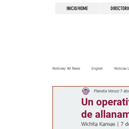
INICIO/HOME
DIRECTORI
Noticias/ All News
English
Noticias 
Planeta Venus
7 ab
Inmigración
Crimen
Negocio
Un operati
de allanam
Elecciones
Clima
Vivienda
Wichita Kansas | 7 d