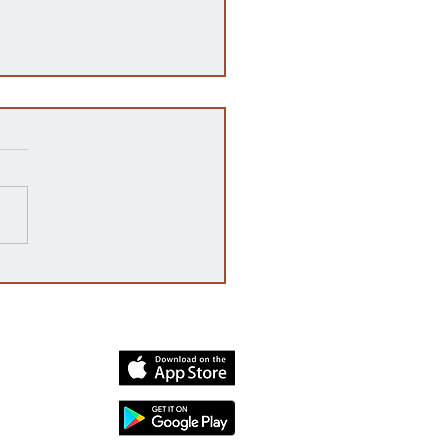
razones detrás de las
rrupciones en la venta de
cates mexicanos a
dos Unidos
dia