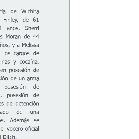
ía de Wichita 
Finley, de 61 
años, Sherri 
os Moran de 44 
os, y a Melissa 
los cargos de 
inas y cocaína, 
 en posesión de 
ión de un arma 
posesión de 
, posesión de 
es de detención 
vado de una 
cos. Además se 
l vocero oficial 
 Ditch. 