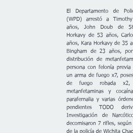
El Departamento de Polic
(WPD) arrestó a Timothy 
años, John Doub de 58 
Horkavy de 53 años, Carl
años, Kara Horkavy de 35 añ
Bingham de 23 años, por 
distribución de metanfetam
persona con felonía previa
un arma de fuego x7, poses
de fuego robada x2, 
metanfetaminas y cocaína
parafernalia y varias órden
pendientes TODO deri
Investigación de Narcóti
decomisaron 7 rifles, según e
de la policía de Wichita Chad