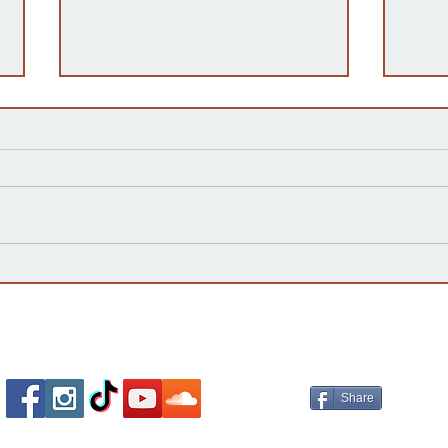
Kansas Define su Futuro en
Las 
las Primarias de 2026 y Mira
inte
hacia Noviembre
agua
Esta
Socializa Con Nosotros /
Our Social Me
Share