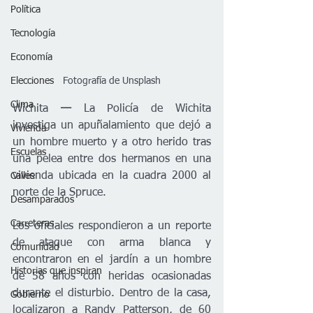
Política
Tecnología
Economía
Fotografía de Unsplash
Elecciones
Clima
Wichita
 —
 La Policía de Wichita 
investiga un apuñalamiento que dejó a 
Vivienda
un hombre muerto y a otro herido tras 
Escuelas
una pelea entre dos hermanos en una 
vivienda ubicada en la cuadra 2000 al 
Calles
norte de la Spruce.
Desamparados
Carreteras
Los oficiales respondieron a un reporte 
de ataque con arma blanca y 
Comunidad
encontraron en el jardín a un hombre 
Historias que inspiran
de 58 años con heridas ocasionadas 
durante el disturbio. Dentro de la casa, 
Gobierno
localizaron a Randy Patterson, de 60 