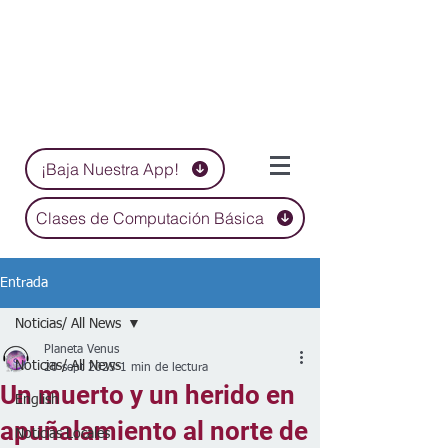
¡Baja Nuestra App!
Clases de Computación Básica
Entrada
Noticias/ All News
Planeta Venus
Noticias/ All News
20 sept 2025
1 min de lectura
Un muerto y un herido en
English
apuñalamiento al norte de
Noticias Locales