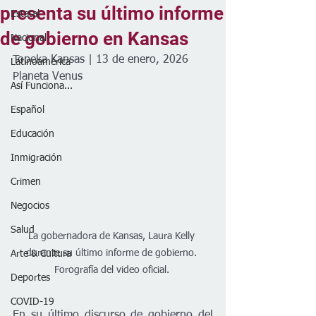
presenta su último informe
Estatal
de gobierno en Kansas
Nacional
Topeka Kansas | 13 de enero, 2026
Latinoamérica
Planeta Venus 
Así Funciona...
Español
Educación
Inmigración
Crimen
Negocios
Salud
La gobernadora de Kansas, Laura Kelly 
durante su último informe de gobierno. 
Arte & Cultura
Forografía del video oficial. 
Deportes
COVID-19
En su último discurso de gobierno del 