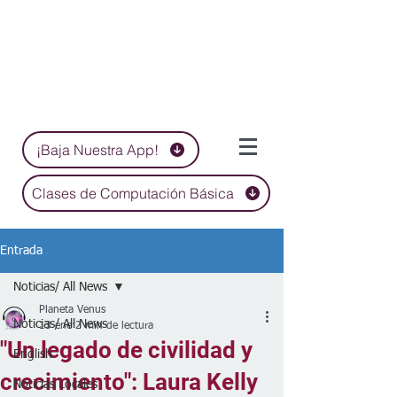
¡Baja Nuestra App!
Clases de Computación Básica
Entrada
Noticias/ All News
Planeta Venus
Noticias/ All News
13 ene
2 min de lectura
"Un legado de civilidad y
English
crecimiento": Laura Kelly
Noticias Locales