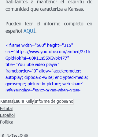
habitantes a mantener el espíritu de 
comunidad que caracteriza a Kansas.
Pueden leer el informe completo en 
español 
AQUÍ
.
<iframe width="560" height="315" 
src="https://www.youtube.com/embed/2z1h
Gpld4ok?si=u0K11s5SXGvbk477" 
title="YouTube video player" 
frameborder="0" allow="accelerometer; 
autoplay; clipboard-write; encrypted-media; 
gyroscope; picture-in-picture; web-share" 
referrerpolicy="strict-origin-when-cross-
origin" allowfullscreen></iframe>
Kansas
Laura Kelly
Informe de gobierno
Estatal
Español
Política