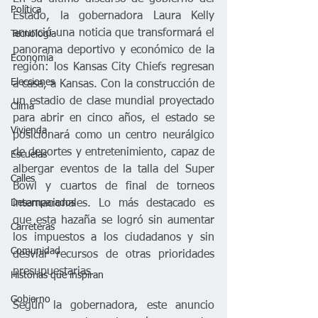
Política
Estado, la gobernadora Laura Kelly 
anunció una noticia que transformará el 
Tecnología
panorama deportivo y económico de la 
Economía
región: los Kansas City Chiefs regresan 
Elecciones
a casa, a Kansas. Con la construcción de 
un estadio de clase mundial proyectado 
Clima
para abrir en cinco años, el estado se 
Vivienda
posicionará como un centro neurálgico 
de deportes y entretenimiento, capaz de 
Escuelas
albergar eventos de la talla del Super 
Calles
Bowl y cuartos de final de torneos 
Desamparados
internacionales. Lo más destacado es 
que esta hazaña se logró sin aumentar 
Carreteras
los impuestos a los ciudadanos y sin 
Comunidad
desviar recursos de otras prioridades 
presupuestarias.
Historias que inspiran
Gobierno
Según la gobernadora, este anuncio 