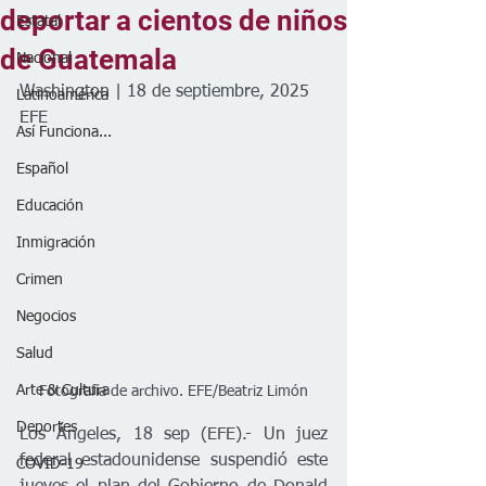
deportar a cientos de niños
Estatal
de Guatemala
Nacional
Washington | 18 de septiembre, 2025
Latinoamérica
EFE
Así Funciona...
Español
Educación
Inmigración
Crimen
Negocios
Salud
Arte & Cultura
Fotografía de archivo. EFE/Beatriz Limón
Deportes
Los Ángeles, 18 sep (EFE).- Un juez 
federal estadounidense suspendió este 
COVID-19