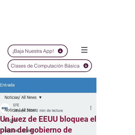
¡Baja Nuestra App!
Clases de Computación Básica
Entrada
Noticias/ All News
EFE
Noticias/ All News
18 sept 2025
2 min de lectura
Un juez de EEUU bloquea el
English
plan del gobierno de
Noticias Locales