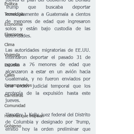
jueves el plan del Gobierno de Donald 
Política
Trump que buscaba deportar 
Tecnología
inmediatamente a Guatemala a cientos 
de menores de edad que ingresaron 
Economía
solos y están bajo custodia de las 
Elecciones
autoridades.
Clima
Las autoridades migratorias de EE.UU. 
Vivienda
intentaron deportar el pasado 31 de 
agosto a 76 menores de edad que 
Escuelas
alcanzaron a estar en un avión hacia 
Calles
Guatemala, y no fueron enviados por 
Desamparados
una orden judicial temporal que los 
protegía de la expulsión hasta este 
Carreteras
jueves.
Comunidad
Timothy J. Kelly, juez federal del Distrito 
Historias que inspiran
de Columbia y designado por Trump, 
Gobierno
emitió hoy la orden preliminar que 