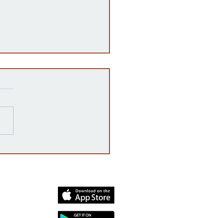
razones detrás de las
rrupciones en la venta de
cates mexicanos a
dos Unidos
dia