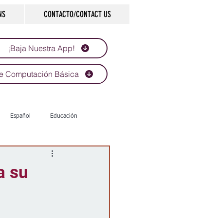
NS
CONTACTO/CONTACT US
¡Baja Nuestra App!
e Computación Básica
Español
Educación
Tecnología
Economía
a su
d
Historias que inspiran