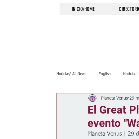
INICIO/HOME
DIRECTORI
Noticias/ All News
English
Noticias 
Planeta Venus
29 m
Inmigración
Crimen
Negocio
El Great P
evento "Wa
Elecciones
Clima
Vivienda
Planeta Venus | 29 