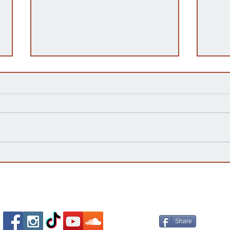
Kansas Define su Futuro en
Las 
las Primarias de 2026 y Mira
inte
hacia Noviembre
agua
Esta
Socializa Con Nosotros /
Our Social Me
Share