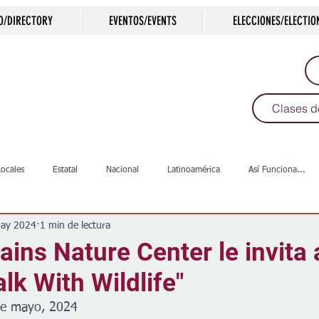
O/DIRECTORY
EVENTOS/EVENTS
ELECCIONES/ELECTIO
Clases d
Locales
Estatal
Nacional
Latinoamérica
Así Funciona...
ay 2024
1 min de lectura
s
Salud
Arte & Cultura
Deportes
COVID-19
Política
lains Nature Center le invita 
lk With Wildlife"
Escuelas
Calles
Desamparados
Carreteras
Comunida
de mayo, 2024