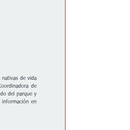
nativas de vida 
Coordinadora de 
do del parque y 
de muchos de sus habitantes de forma segura y accesible!” ¡Consulte más información en 