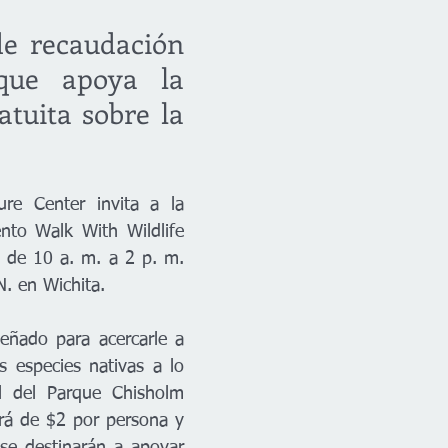
e recaudación 
que apoya la 
tuita sobre la 
ure Center invita a la 
to Walk With Wildlife 
 de 10 a. m. a 2 p. m. 
N. en Wichita.
eñado para acercarle a 
 especies nativas a lo 
il del Parque Chisholm 
rá de $2 por persona y 