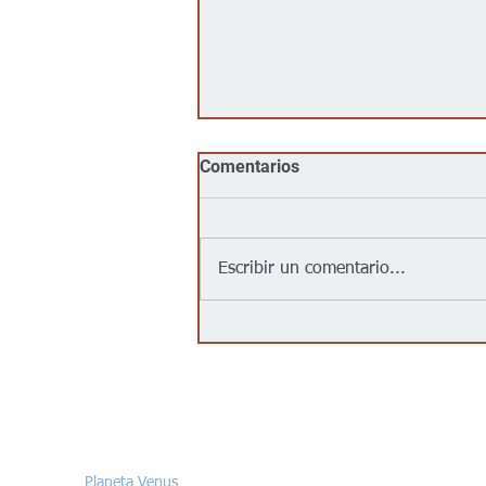
Comentarios
Escribir un comentario...
Jalapeños vinculados a un
brote de salmonela en EEUU
provienen de una granja en
México: autoridades
Contáctanos/Contact us
Planeta Venus