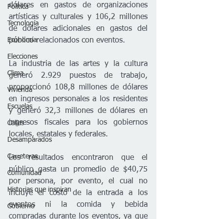
dólares en gastos de organizaciones 
Política
artísticas y culturales y 106,2 millones 
Tecnología
de dólares adicionales en gastos del 
público relacionados con eventos. 
Economía
Elecciones
La industria de las artes y la cultura 
Clima
generó 2.929 puestos de trabajo, 
proporcionó 108,8 millones de dólares 
Vivienda
en ingresos personales a los residentes 
Escuelas
y generó 32,3 millones de dólares en 
ingresos fiscales para los gobiernos 
Calles
locales, estatales y federales.
Desamparados
Carreteras
Los resultados encontraron que el 
público gasta un promedio de $40,75 
Comunidad
por persona, por evento, el cual no 
Historias que inspiran
incluye el costo de la entrada a los 
eventos ni la comida y bebida 
Gobierno
compradas durante los eventos, ya que 