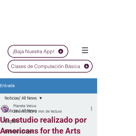
¡Baja Nuestra App!
Clases de Computación Básica
Entrada
Noticias/ All News
Planeta Venus
Noticias/ All News
25 oct 2023
2 min de lectura
Un estudio realizado por
English
Americans for the Arts
Noticias Locales