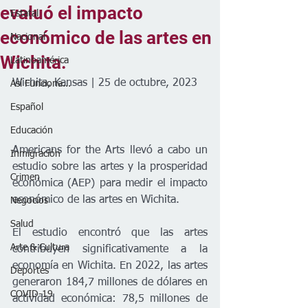
evaluó el impacto
Estatal
económico de las artes en
Nacional
Wichita.
Latinoamérica
Wichita, Kansas | 25 de octubre, 2023
Así Funciona...
Español
Educación
Americans for the Arts llevó a cabo un 
Inmigración
estudio sobre las artes y la prosperidad 
Crimen
económica (AEP) para medir el impacto 
económico de las artes en Wichita.
Negocios
Salud
El estudio encontró que las artes 
Arte & Cultura
contribuyen significativamente a la 
economía en Wichita. En 2022, las artes 
Deportes
generaron 184,7 millones de dólares en 
COVID-19
actividad económica: 78,5 millones de 