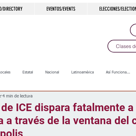
O/DIRECTORY
EVENTOS/EVENTS
ELECCIONES/ELECTIO
Clases d
Locales
Estatal
Nacional
Latinoamérica
Así Funciona...
e
4 min de lectura
s
Salud
Arte & Cultura
Deportes
COVID-19
Política
de ICE dispara fatalmente a
 a través de la ventana del
Escuelas
Calles
Desamparados
Carreteras
Comunida
polis