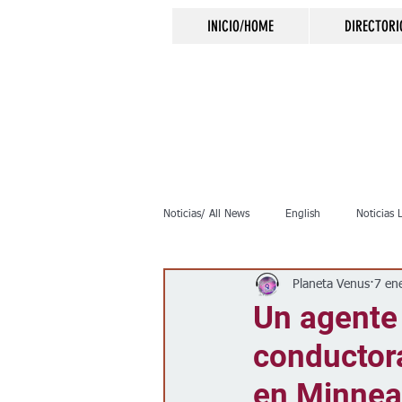
INICIO/HOME
DIRECTORI
Noticias/ All News
English
Noticias 
Planeta Venus
7 en
Inmigración
Crimen
Negocio
Un agente 
conductora
Elecciones
Clima
Vivienda
en Minnea