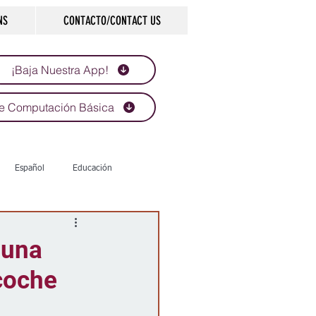
NS
CONTACTO/CONTACT US
¡Baja Nuestra App!
e Computación Básica
Español
Educación
Tecnología
Economía
 una
 coche
d
Historias que inspiran