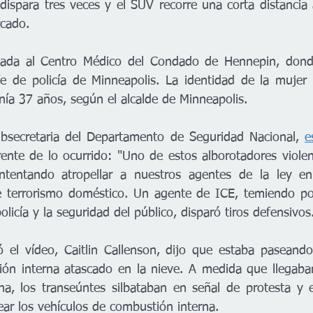
 dispara tres veces y el SUV recorre una corta distancia 
rcado.
dada al Centro Médico del Condado de Hennepin, donde
fe de policía de Minneapolis. La identidad de la mujer
nía 37 años, según el alcalde de Minneapolis.
ubsecretaria del Departamento de Seguridad Nacional, 
e
rente de lo ocurrido: "Uno de estos alborotadores violent
ntentando atropellar a nuestros agentes de la ley en
e terrorismo doméstico. Un agente de ICE, temiendo por
icía y la seguridad del público, disparó tiros defensivos
ó el vídeo, Caitlin Callenson, dijo que estaba paseand
ión interna atascado en la nieve. A medida que llegaba
a, los transeúntes silbataban en señal de protesta y e
ar los vehículos de combustión interna.