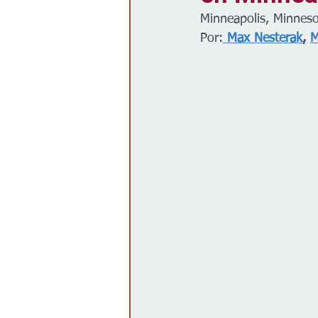
Minneapolis, Minneso
Gobierno
Espectáculos
Por:
 Max Nesterak
, 
M