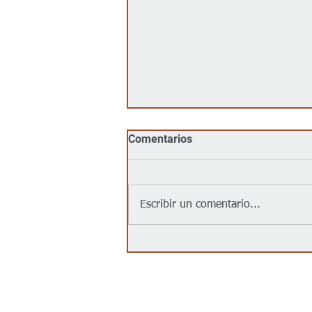
Comentarios
Escribir un comentario...
Jalapeños vinculados a un
brote de salmonela en EEUU
provienen de una granja en
México: autoridades
Contáctanos/Contact us