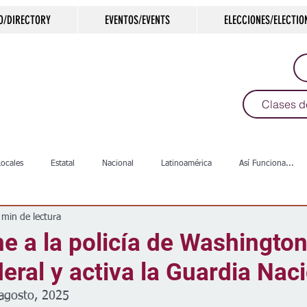
O/DIRECTORY
EVENTOS/EVENTS
ELECCIONES/ELECTIO
Clases d
Locales
Estatal
Nacional
Latinoamérica
Así Funciona...
 min de lectura
s
Salud
Arte & Cultura
Deportes
COVID-19
Política
 a la policía de Washington
deral y activa la Guardia Nac
Escuelas
Calles
Desamparados
Carreteras
Comunida
agosto, 2025