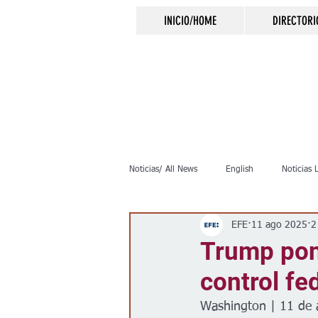
INICIO/HOME
DIRECTORI
Noticias/ All News
English
Noticias 
EFE
11 ago 2025
2
Inmigración
Crimen
Negocio
Trump pone
control fe
Elecciones
Clima
Vivienda
Washington | 11 de 