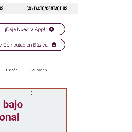
NS
CONTACTO/CONTACT US
¡Baja Nuestra App!
e Computación Básica
Español
Educación
Tecnología
Economía
 bajo
ional
d
Historias que inspiran