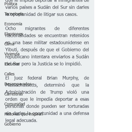
que le impide deportar a inmigrantes de 
Política
varios países a Sudán del Sur sin darles 
Tecnología
la oportunidad de litigar sus casos.
Economía
Ocho migrantes de diferentes 
Elecciones
nacionalidades se encuentran retenidos 
en una base militar estadounidense en 
Clima
Yibuti, después de que el Gobierno del 
Vivienda
republicano intentara enviarlos a Sudán 
del Sur pero la Justicia se lo impidió.
Escuelas
Calles
El juez federal Brian Murphy, de 
Desamparados
Massachussetts, determinó que la 
Administración de Trump violó una 
Carreteras
orden que le impedía deportar a esas 
Comunidad
personas donde pueden ser torturadas 
sin darles la oportunidad a una defensa 
Historias que inspiran
legal adecuada.
Gobierno