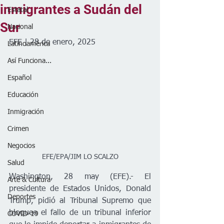
inmigrantes a Sudán del
Estatal
Sur
Nacional
EFE | 28 de enero, 2025
Latinoamérica
Así Funciona...
Español
Educación
Inmigración
Crimen
Negocios
EFE/EPA/JIM LO SCALZO
Salud
Washington, 28 may (EFE).- El 
Arte & Cultura
presidente de Estados Unidos, Donald 
Deportes
Trump, pidió al Tribunal Supremo que 
bloquee el fallo de un tribunal inferior 
COVID-19