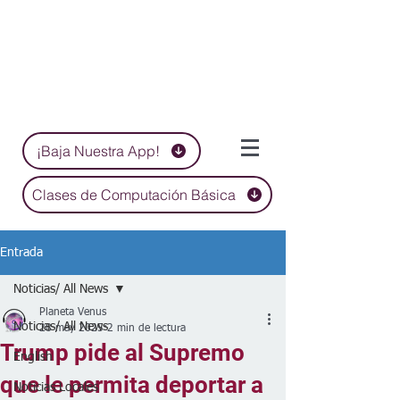
¡Baja Nuestra App!
Clases de Computación Básica
Entrada
Noticias/ All News
Planeta Venus
Noticias/ All News
28 may 2025
2 min de lectura
Trump pide al Supremo
English
que le permita deportar a
Noticias Locales