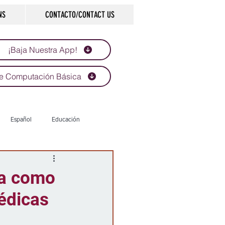
NS
CONTACTO/CONTACT US
¡Baja Nuestra App!
e Computación Básica
Español
Educación
Tecnología
Economía
la como
édicas
d
Historias que inspiran