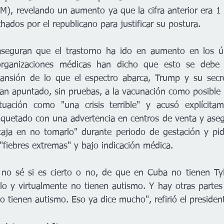
), revelando un aumento ya que la cifra anterior era 1 
ados por el republicano para justificar su postura.
 aseguran que el trastorno ha ido en aumento en los úl
organizaciones médicas han dicho que esto se debe 
pansión de lo que el espectro abarca, Trump y su secre
an apuntado, sin pruebas, a la vacunación como posible 
ituación como "una crisis terrible" y acusó explícitam
iquetado con una advertencia en centros de venta y ase
aja en no tomarlo" durante periodo de gestación y pidi
fiebres extremas" y bajo indicación médica.
no sé si es cierto o no, de que en Cuba no tienen Tyl
llo y virtualmente no tienen autismo. Y hay otras parte
o tienen autismo. Eso ya dice mucho", refirió el presiden