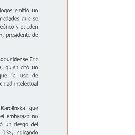
ogos emitió un 
medades que se 
eórico y pueden 
, presidente de 
dounidense Eric 
 quien citó un 
que "el uso de 
dad intelectual 
 Karolinska  que 
 el embarazo no 
ó un riesgo del 
 0 %, indicando 