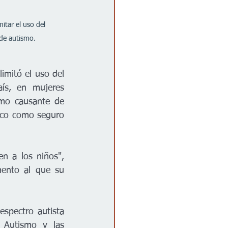
itar el uso del 
de autismo.
mitó el uso del 
ís, en mujeres 
mo causante de 
maco como seguro 
 a los niños", 
mento al que su 
spectro autista 
Autismo y las 