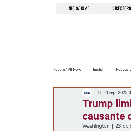
INICIO/HOME
DIRECTORI
Noticias/ All News
English
Noticias 
EFE
23 sept 2025
3
Inmigración
Crimen
Negocio
Trump limi
causante d
Elecciones
Clima
Vivienda
Washington | 23 de 