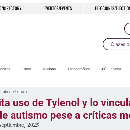
O/DIRECTORY
EVENTOS/EVENTS
ELECCIONES/ELECTIO
Clases d
Locales
Estatal
Nacional
Latinoamérica
Así Funciona...
 min de lectura
s
Salud
Arte & Cultura
Deportes
COVID-19
Política
ta uso de Tylenol y lo vincu
e autismo pese a críticas m
Escuelas
Calles
Desamparados
Carreteras
Comunida
septiembre, 2025