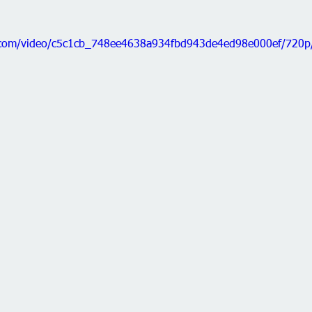
ic.com/video/c5c1cb_748ee4638a934fbd943de4ed98e000ef/720p