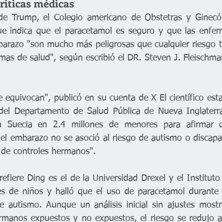
ríticas médicas 
de Trump, el Colegio americano de Obstetras y Ginecól
e indica que el paracetamol es seguro y que las enfer
barazo "son mucho más peligrosas que cualquier riesgo t
mas de salud", según escribió el DR. Steven J. Fleischman
equivocan", publicó en su cuenta de X El científico esta
del Departamento de Salud Pública de Nueva Inglaterra,
en Suecia en 2.4 millones de menores para afirmar 
el embarazo no se asoció al riesgo de autismo o discapaci
is de controles hermanos".
refiere Ding es el de la Universidad Drexel y el Instituto
nes de niños y halló que el uso de paracetamol durante
 autismo. Aunque un análisis inicial sin ajustes mostr
rmanos expuestos y no expuestos, el riesgo se redujo a