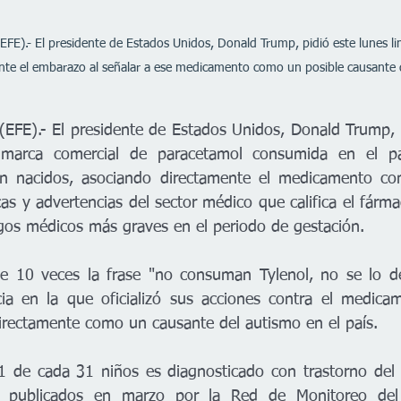
FE).- El presidente de Estados Unidos, Donald Trump, pidió este lunes lim
nte el embarazo al señalar a ese medicamento como un posible causante 
EFE).- El presidente de Estados Unidos, Donald Trump, li
r marca comercial de paracetamol consumida en el pa
n nacidos, asociando directamente el medicamento co
cas y advertencias del sector médico que califica el fár
sgos médicos más graves en el periodo de gestación.
e 10 veces la frase "no consuman Tylenol, no se lo den
cia en la que oficializó sus acciones contra el medica
directamente como un causante del autismo en el país.
 de cada 31 niños es diagnosticado con trastorno del e
 publicados en marzo por la Red de Monitoreo del 