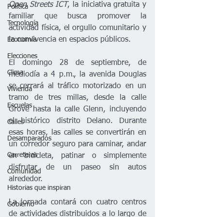
Open Streets ICT
, la iniciativa gratuita y 
Política
familiar que busca promover la 
Tecnología
actividad física, el orgullo comunitario y 
la convivencia en espacios públicos.
Economía
Elecciones
El domingo 28 de septiembre, de 
Clima
mediodía a 4 p.m., la avenida Douglas 
se cerrará al tráfico motorizado en un 
Vivienda
tramo de tres millas, desde la calle 
Escuelas
Grove hasta la calle Glenn, incluyendo 
el histórico distrito Delano. Durante 
Calles
esas horas, las calles se convertirán en 
Desamparados
un corredor seguro para caminar, andar 
Carreteras
en bicicleta, patinar o simplemente 
disfrutar de un paseo sin autos 
Comunidad
alrededor.
Historias que inspiran
La jornada contará con cuatro centros 
Gobierno
de actividades distribuidos a lo largo de 