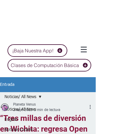
¡Baja Nuestra App!
Clases de Computación Básica
Entrada
Noticias/ All News
Planeta Venus
Noticias/ All News
2 sept 2025
1 min de lectura
“Tres millas de diversión
English
en Wichita: regresa Open
Noticias Locales