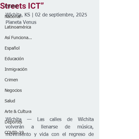
Streets ICT”
Estatal
Wichita, KS | 02 de septiembre, 2025
Nacional
Planeta Venus
Latinoamérica
Así Funciona...
Español
Educación
Inmigración
Crimen
Negocios
Salud
Arte & Cultura
Wichita — Las calles de Wichita 
Deportes
volverán a llenarse de música, 
COVID-19
movimiento y vida con el regreso de 