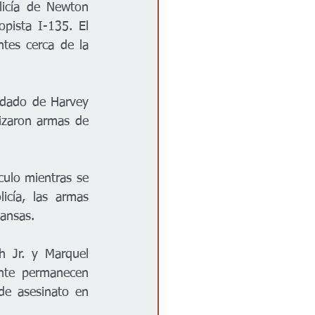
licía de Newton 
ista I-135. El 
tes cerca de la 
ndado de Harvey 
izaron armas de 
ulo mientras se 
cía, las armas 
Kansas.
 Jr. y Marquel 
nte permanecen 
e asesinato en 