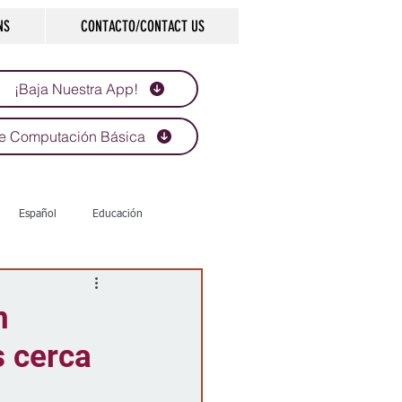
NS
CONTACTO/CONTACT US
¡Baja Nuestra App!
e Computación Básica
Español
Educación
Tecnología
Economía
n
s cerca
d
Historias que inspiran