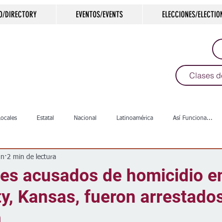
O/DIRECTORY
EVENTOS/EVENTS
ELECCIONES/ELECTIO
Clases d
Locales
Estatal
Nacional
Latinoamérica
Así Funciona...
un
2 min de lectura
s
Salud
Arte & Cultura
Deportes
COVID-19
Política
nes acusados de homicidio e
y, Kansas, fueron arrestado
Escuelas
Calles
Desamparados
Carreteras
Comunida
n