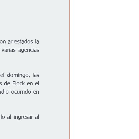
n arrestados la 
arias agencias 
l domingo, las 
 de Flock en el 
dio ocurrido en 
o al ingresar al 