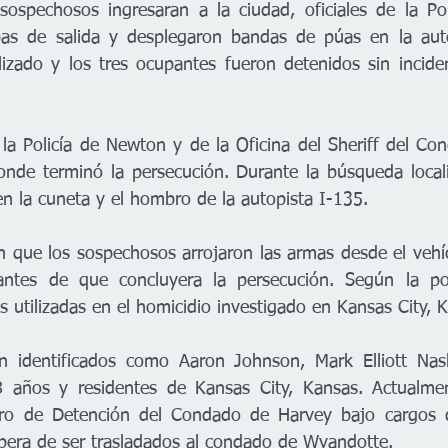
sospechosos ingresaran a la ciudad, oficiales de la Po
as de salida y desplegaron bandas de púas en la autop
lizado y los tres ocupantes fueron detenidos sin inciden
 la Policía de Newton y de la Oficina del Sheriff del Co
onde terminó la persecución. Durante la búsqueda local
n la cuneta y el hombro de la autopista I-135.
n que los sospechosos arrojaron las armas desde el vehíc
ntes de que concluyera la persecución. Según la poli
s utilizadas en el homicidio investigado en Kansas City, 
n identificados como Aaron Johnson, Mark Elliott Nash
 años y residentes de Kansas City, Kansas. Actualme
tro de Detención del Condado de Harvey bajo cargos d
spera de ser trasladados al condado de Wyandotte.