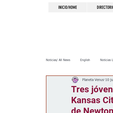
INICIO/HOME
DIRECTORI
Noticias/ All News
English
Noticias 
Planeta Venus
10 j
Inmigración
Crimen
Negocio
Tres jóve
Kansas Cit
Elecciones
Clima
Vivienda
de Newto