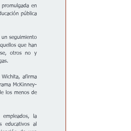
 promulgada en 
ucación pública 
r un seguimiento 
aquellos que han 
se, otros no y 
gas.
Wichita, afirma 
ograma McKinney-
de los menos de 
empleados, la 
 educativos al 