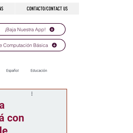
NS
CONTACTO/CONTACT US
¡Baja Nuestra App!
e Computación Básica
Español
Educación
Tecnología
Economía
a
á con
d
Historias que inspiran
de