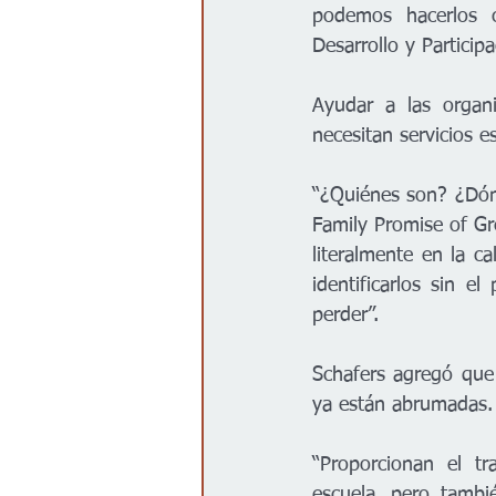
podemos hacerlos c
Desarrollo y Partici
Ayudar a las organi
necesitan servicios e
“¿Quiénes son? ¿Dónd
Family Promise of Gre
literalmente en la ca
identificarlos sin 
perder”.
Schafers agregó que 
ya están abrumadas.
“Proporcionan el t
escuela, pero tambi