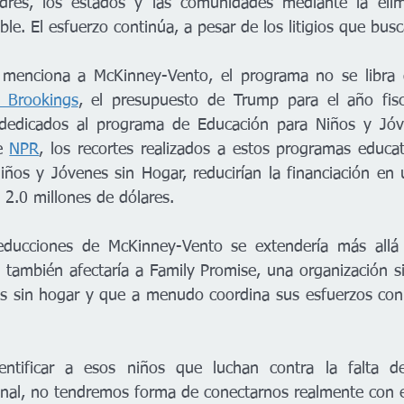
res, los estados y las comunidades mediante la elim
ble. El esfuerzo continúa, a pesar de los litigios que bus
 menciona a McKinney-Vento, el programa no se libra d
n Brookings
, el presupuesto de Trump para el año fisc
 dedicados al programa de Educación para Niños y Jóve
e 
NPR
, los recortes realizados a estos programas educati
ños y Jóvenes sin Hogar, reducirían la financiación en
 2.0 millones de dólares.
educciones de McKinney-Vento se extendería más allá de
 también afectaría a Family Promise, una organización si
as sin hogar y que a menudo coordina sus esfuerzos con
ntificar a esos niños que luchan contra la falta de
onal, no tendremos forma de conectarnos realmente con e