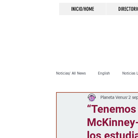
INICIO/HOME
DIRECTORI
Noticias/ All News
English
Noticias 
Planeta Venus
2 se
Inmigración
Crimen
Negocio
“Tenemos 
McKinney-
Elecciones
Clima
Vivienda
los estudi