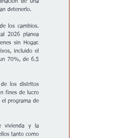
inación de una 
can detenerlo.
e los cambios. 
al 2026 planea 
nes sin Hogar. 
vos, incluido el 
 un 70%, de 6.5 
 los distritos 
n fines de lucro 
 el programa de 
 vivienda y la 
llos tanto como 