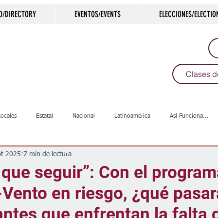
O/DIRECTORY
EVENTOS/EVENTS
ELECCIONES/ELECTIO
Clases d
Locales
Estatal
Nacional
Latinoamérica
Así Funciona...
pt 2025
7 min de lectura
s
Salud
Arte & Cultura
Deportes
COVID-19
Política
que seguir”: Con el program
Vento en riesgo, ¿qué pasar
Escuelas
Calles
Desamparados
Carreteras
Comunida
antes que enfrentan la falta 