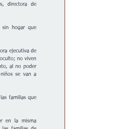
, directora de 
 sin hogar que 
ra ejecutiva de 
oculto; no viven 
nto, al no poder 
 niños se van a 
as familias que 
er en la misma 
as familias de 