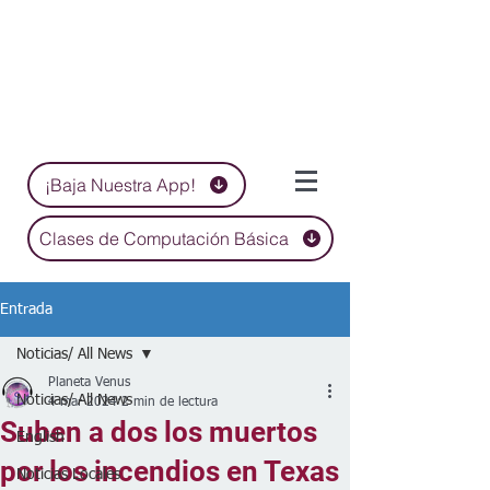
¡Baja Nuestra App!
Clases de Computación Básica
Entrada
Noticias/ All News
Planeta Venus
Noticias/ All News
4 mar 2024
2 min de lectura
Suben a dos los muertos
English
por los incendios en Texas
Noticias Locales