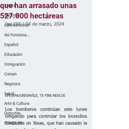
que han arrasado unas
Estatal
527.000 hectáreas
Nacional
Por EFE | 04 de marzo, 2024
Latinoamérica
Así Funciona...
Español
Educación
Inmigración
Crimen
Negocios
Salud
EFE/EPA/GREENVILE, TX FIRE-RESCUE
Arte & Cultura
Los bomberos continúan este lunes 
Deportes
bregando para controlar los incendios 
COVID-19
forestales en Texas, que han causado la 