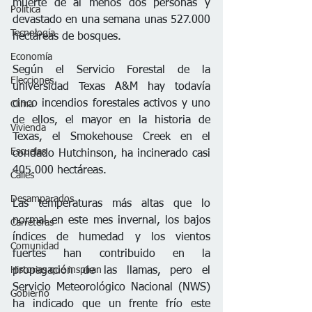
muerte de al menos dos personas y 
Política
devastado en una semana unas 527.000 
Tecnología
hectáreas de bosques.
Economía
Según el Servicio Forestal de la 
Elecciones
universidad Texas A&M hay todavía 
cinco incendios forestales activos y uno 
Clima
de ellos, el mayor en la historia de 
Vivienda
Texas, el Smokehouse Creek en el 
Escuelas
condado Hutchinson, ha incinerado casi 
405.000 hectáreas.
Calles
Desamparados
Las temperaturas más altas que lo 
normal en este mes invernal, los bajos 
Carreteras
índices de humedad y los vientos 
Comunidad
fuertes han contribuido en la 
Historias que inspiran
propagación de las llamas, pero el 
Servicio Meteorológico Nacional (NWS) 
Gobierno
ha indicado que un frente frío este 