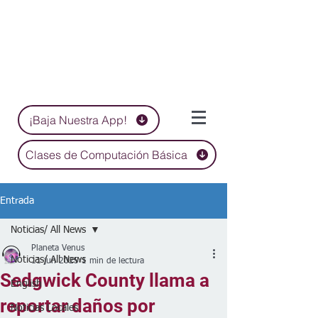
¡Baja Nuestra App!
Clases de Computación Básica
Entrada
Noticias/ All News
Planeta Venus
Noticias/ All News
11 jun 2025
1 min de lectura
Sedgwick County llama a
English
reportar daños por
Noticias Locales