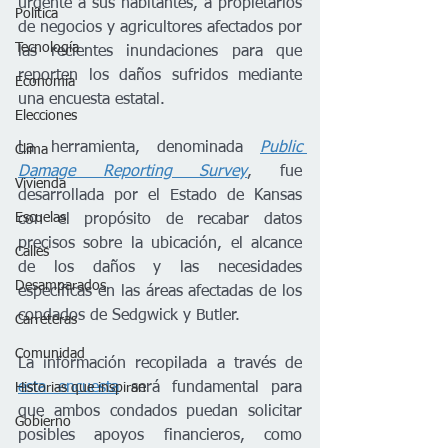
urgente a sus habitantes, a propietarios 
Política
de negocios y agricultores afectados por 
Tecnología
las recientes inundaciones para que 
reporten los daños sufridos mediante 
Economía
una encuesta estatal.
Elecciones
La herramienta, denominada 
Public 
Clima
Damage Reporting Survey
, fue 
Vivienda
desarrollada por el Estado de Kansas 
Escuelas
con el propósito de recabar datos 
precisos sobre la ubicación, el alcance 
Calles
de los daños y las necesidades 
Desamparados
específicas en las áreas afectadas de los 
condados de Sedgwick y Butler. 
Carreteras
Comunidad
La información recopilada a través de 
esta encuesta
 será fundamental para 
Historias que inspiran
que ambos condados puedan solicitar 
Gobierno
posibles apoyos financieros, como 