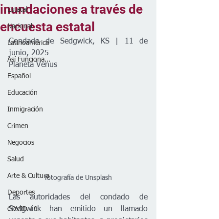
inundaciones a través de
Estatal
encuesta estatal
Nacional
Condado de Sedgwick, KS | 11 de 
Latinoamérica
junio, 2025
Así Funciona...
Planeta Venus
Español
Educación
Inmigración
Crimen
Negocios
Salud
Arte & Cultura
fotografía de Unsplash
Deportes
Las autoridades del condado de 
Sedgwick han emitido un llamado 
COVID-19