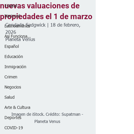
nuevas valuaciones de
Estatal
propiedades el 1 de marzo
Nacional
Condado Sedgwick | 18 de febrero, 
Latinoamérica
2026
Así Funciona...
Planeta Venus 
Español
Educación
Inmigración
Crimen
Negocios
Salud
Arte & Cultura
Imagen de iStock. Crédito: Supatman - 
Deportes
Planeta Venus 
COVID-19