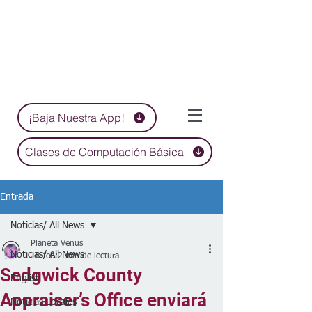
¡Baja Nuestra App!
Clases de Computación Básica
Entrada
Noticias/ All News
Planeta Venus
Noticias/ All News
18 feb
2 min de lectura
Sedgwick County
English
Appraiser’s Office enviará
Noticias Locales