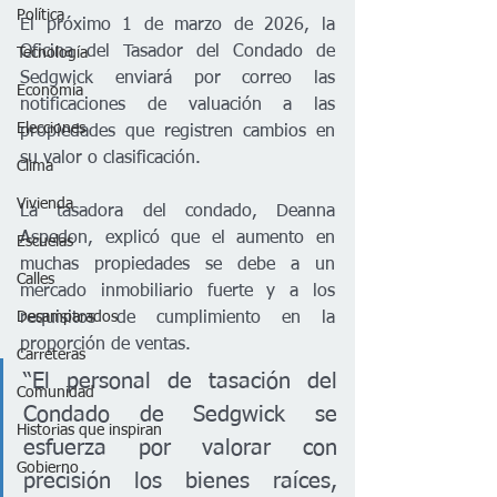
Política
El próximo 1 de marzo de 2026, la 
Oficina del Tasador del Condado de 
Tecnología
Sedgwick enviará por correo las 
Economía
notificaciones de valuación a las 
Elecciones
propiedades que registren cambios en 
su valor o clasificación.
Clima
Vivienda
La tasadora del condado, Deanna 
Aspedon, explicó que el aumento en 
Escuelas
muchas propiedades se debe a un 
Calles
mercado inmobiliario fuerte y a los 
Desamparados
requisitos de cumplimiento en la 
proporción de ventas.
Carreteras
“El personal de tasación del 
Comunidad
Condado de Sedgwick se 
Historias que inspiran
esfuerza por valorar con 
Gobierno
precisión los bienes raíces, 