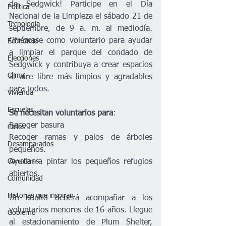
de Sedgwick! Participe en el Día 
Política
Nacional de la Limpieza el sábado 21 de 
Tecnología
septiembre, de 9 a. m. al mediodía. 
Ofrézcase como voluntario para ayudar 
Economía
a limpiar el parque del condado de 
Elecciones
Sedgwick y contribuya a crear espacios 
Clima
al aire libre más limpios y agradables 
para todos.
Vivienda
Escuelas
Se necesitan voluntarios para
:  
Recoger basura  
Calles
Recoger ramas y palos de árboles 
Desamparados
pequeños. 
Ayudar a pintar los pequeños refugios 
Carreteras
abiertos.    
Comunidad
Historias que inspiran
Un adulto deberá acompañar a los 
voluntarios menores de 16 años. Llegue 
Gobierno
al estacionamiento de Plum Shelter, 