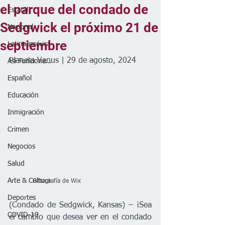
el parque del condado de
Estatal
Sedgwick el próximo 21 de
Nacional
septiembre
Latinoamérica
Planeta Venus | 29 de agosto, 2024
Así Funciona...
Español
Educación
Inmigración
Crimen
Negocios
Salud
Arte & Cultura
            Fotografía de Wix
Deportes
(Condado de Sedgwick, Kansas) – ¡Sea 
COVID-19
el cambio que desea ver en el condado 