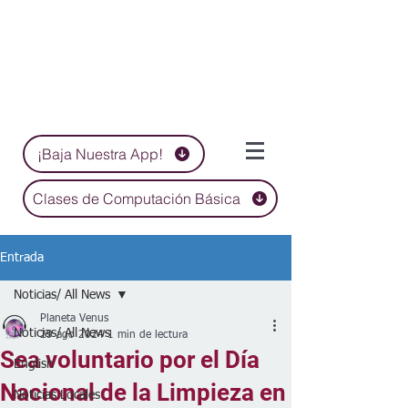
¡Baja Nuestra App!
Clases de Computación Básica
Entrada
Noticias/ All News
Planeta Venus
Noticias/ All News
29 ago 2024
1 min de lectura
Sea voluntario por el Día
English
Nacional de la Limpieza en
Noticias Locales