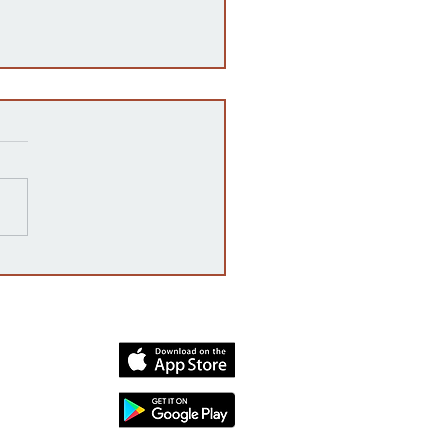
razones detrás de las
rrupciones en la venta de
cates mexicanos a
dos Unidos
dia