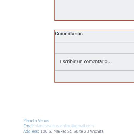
Comentarios
Escribir un comentario...
Jalapeños vinculados a un
brote de salmonela en EEUU
provienen de una granja en
México: autoridades
Contáctanos/Contact us
Planeta Venus
Email:
planetavenus.online
@gmail.com
Address
:
100 S. Market St. Suite 2B Wichita