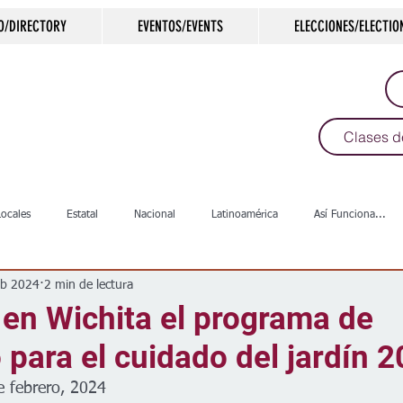
O/DIRECTORY
EVENTOS/EVENTS
ELECCIONES/ELECTIO
Clases d
Locales
Estatal
Nacional
Latinoamérica
Así Funciona...
eb 2024
2 min de lectura
s
Salud
Arte & Cultura
Deportes
COVID-19
Política
en Wichita el programa de
para el cuidado del jardín 
Escuelas
Calles
Desamparados
Carreteras
Comunida
e febrero, 2024