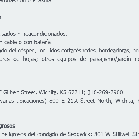
atorias como el asma.     
n
sados ​​ni reacondicionados. 
n cable o con batería 
ado del césped, incluidos cortacéspedes, bordeadoras, pod
ores de hojas; otros equipos de paisajismo/jardín no 
E Gilbert Street, Wichita, KS 67211; 316-269-2900 
 (varias ubicaciones) 800 E 21st Street North, Wichita
igrosos
peligrosos del condado de Sedgwick: 801 W Stillwell Stre