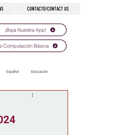
NS
CONTACTO/CONTACT US
¡Baja Nuestra App!
e Computación Básica
Español
Educación
Tecnología
Economía
2024
d
Historias que inspiran