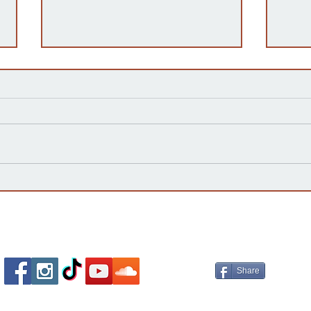
Kansas Define su Futuro en
Las 
las Primarias de 2026 y Mira
inte
hacia Noviembre
agua
Esta
Socializa Con Nosotros /
Our Social Me
Share