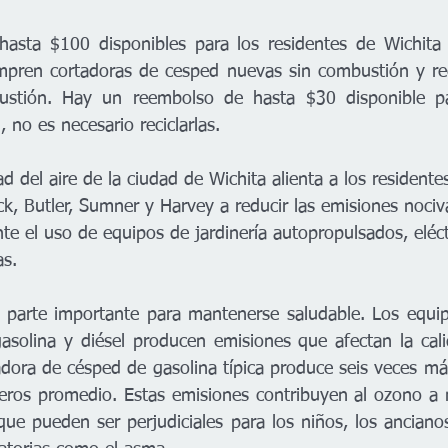
asta $100 disponibles para los residentes de Wichita 
pren cortadoras de cesped nuevas sin combustión y reci
stión. Hay un reembolso de hasta $30 disponible par
 no es necesario reciclarlas.     
d del aire de la ciudad de Wichita alienta a los residente
, Butler, Sumner y Harvey a reducir las emisiones nociv
te el uso de equipos de jardinería autopropulsados, eléct
as.
a parte importante para mantenerse saludable. Los equipo
solina y diésel producen emisiones que afectan la calid
dora de césped de gasolina típica produce seis veces má
eros promedio. Estas emisiones contribuyen al ozono a ni
que pueden ser perjudiciales para los niños, los ancianos