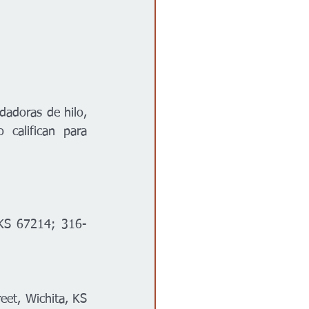
adoras de hilo, 
califican para 
, KS 67214; 316-
et, Wichita, KS 