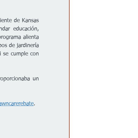
ente de Kansas 
dar educación, 
programa alienta 
os de jardinería 
i se cumple con 
oporcionaba un 
lawncarerebate
.