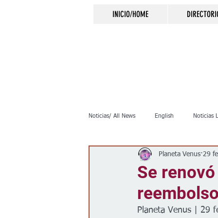
INICIO/HOME
DIRECTORI
Noticias/ All News
English
Noticias 
Planeta Venus
29 f
Inmigración
Crimen
Negocio
Se renovó 
reembolso 
Elecciones
Clima
Vivienda
Planeta Venus | 29 f