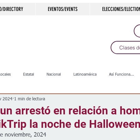
O/DIRECTORY
EVENTOS/EVENTS
ELECCIONES/ELECTIO
Clases d
Locales
Estatal
Nacional
Latinoamérica
Así Funciona...
v 2024
1 min de lectura
s
Salud
Arte & Cultura
Deportes
COVID-19
Política
 un arrestó en relación a hom
ikTrip la noche de Hallowee
Escuelas
Calles
Desamparados
Carreteras
Comunida
de noviembre, 2024