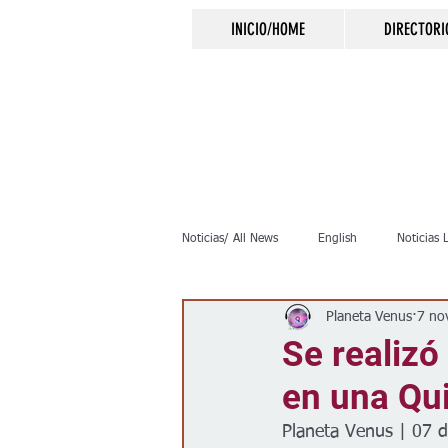
INICIO/HOME
DIRECTORI
Noticias/ All News
English
Noticias 
Planeta Venus
7 no
Inmigración
Crimen
Negocio
Se realizó
en una Qu
Elecciones
Clima
Vivienda
Planeta Venus | 07 