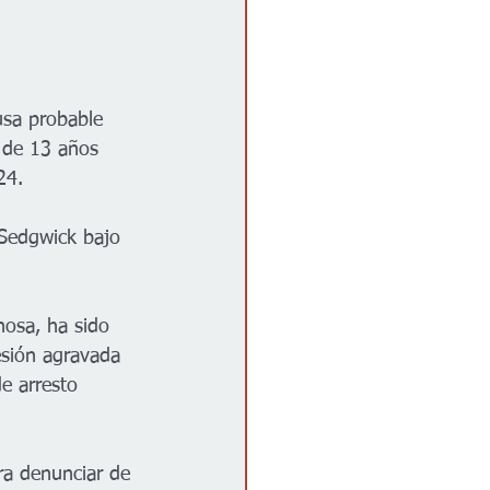
usa probable 
 de 13 años 
24. 
 Sedgwick bajo 
osa, ha sido 
esión agravada 
e arresto 
ra denunciar de 