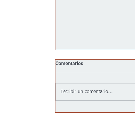
Comentarios
Escribir un comentario...
Jalapeños vinculados a un
brote de salmonela en EEUU
provienen de una granja en
México: autoridades