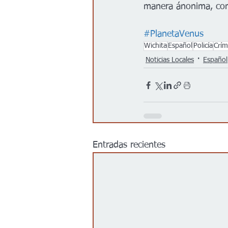
manera ánonima, com
#PlanetaVenus
Wichita
Español
Policía
Crí
Noticias Locales
Español
Entradas recientes