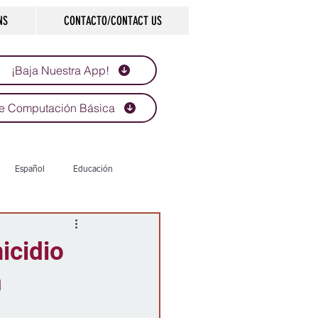
NS
CONTACTO/CONTACT US
¡Baja Nuestra App!
e Computación Básica
Español
Educación
Tecnología
Economía
icidio
n
d
Historias que inspiran