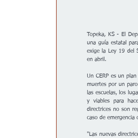
Topeka, KS - El Dep
una guía estatal pa
exige la Ley 19 del
en abril.
Un CERP es un plan e
muertes por un paro
las escuelas, los lug
y viables para hac
directrices no son r
caso de emergencia c
"Las nuevas directri