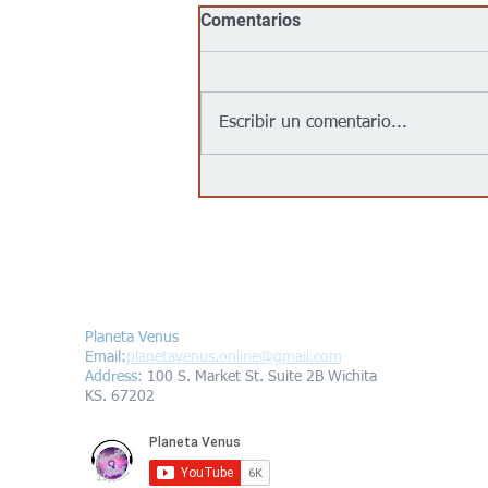
Comentarios
Escribir un comentario...
Goodwill llega al centro de
Wichita con su primera
tienda urbana para impulsar
oportunidades laborales y
programas comunitarios
Contáctanos/Contact us
Planeta Venus
Email:
planetavenus.online
@gmail.com
Address
:
100 S. Market St. Suite 2B Wichita
KS. 67202