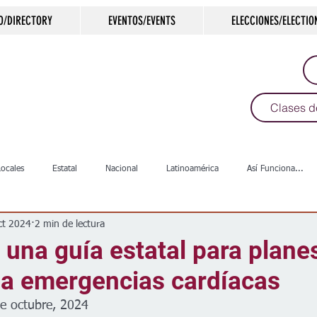
O/DIRECTORY
EVENTOS/EVENTS
ELECCIONES/ELECTIO
Clases d
Locales
Estatal
Nacional
Latinoamérica
Así Funciona...
ct 2024
2 min de lectura
s
Salud
Arte & Cultura
Deportes
COVID-19
Política
 una guía estatal para plane
 a emergencias cardíacas
Escuelas
Calles
Desamparados
Carreteras
Comunida
de octubre, 2024