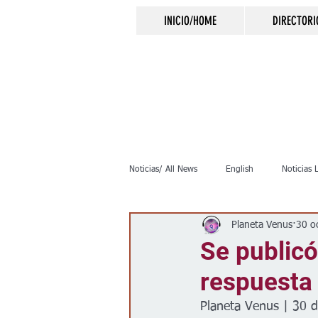
INICIO/HOME
DIRECTORI
Noticias/ All News
English
Noticias 
Planeta Venus
30 o
Inmigración
Crimen
Negocio
Se publicó
respuesta
Elecciones
Clima
Vivienda
Planeta Venus | 30 