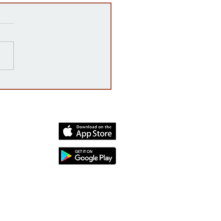
 es una auditoría post-
toral en Kansas y por qué
rta?
dia