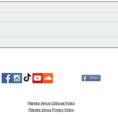
La campaña 'vota no' declara
¿Qué
Victoria, rechazando la
elec
enmienda constitucional por
impo
un amplio margen
Socializa Con Nosotros /
Our Social Me
Share
Planeta Venus Editorial Policy
Planeta Venus Privacy Policy