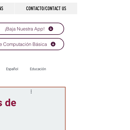
NS
CONTACTO/CONTACT US
¡Baja Nuestra App!
e Computación Básica
Español
Educación
Tecnología
Economía
s de
d
Historias que inspiran