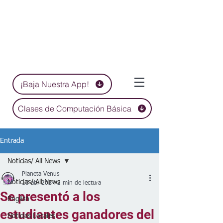
¡Baja Nuestra App!
Clases de Computación Básica
Entrada
Noticias/ All News
Planeta Venus
Noticias/ All News
18 abr 2024
2 min de lectura
Se presentó a los
English
estudiantes ganadores del
Noticias Locales