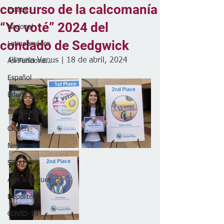
concurso de la calcomanía
Estatal
“Yo voté” 2024 del
Nacional
condado de Sedgwick
Latinoamérica
Planeta Venus | 18 de abril, 2024
Así Funciona...
Español
Educación
Inmigración
Crimen
Negocios
Salud
Arte & Cultura
Deportes
COVID-19