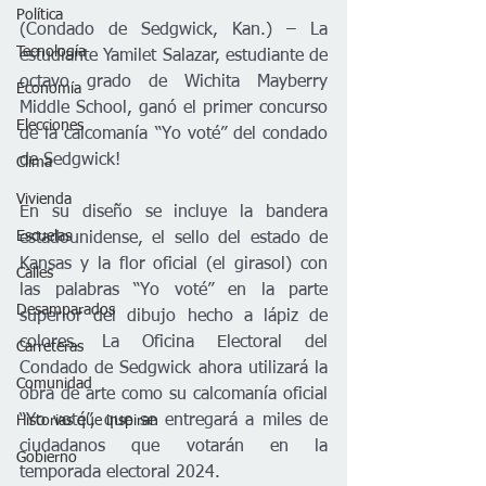
Política
(Condado de Sedgwick, Kan.) – La 
Tecnología
estudiante Yamilet Salazar, estudiante de 
octavo grado de Wichita Mayberry 
Economía
Middle School, ganó el primer concurso 
Elecciones
de la calcomanía “Yo voté” del condado 
de Sedgwick! 
Clima
Vivienda
En su diseño se incluye la bandera 
Escuelas
estadounidense, el sello del estado de 
Kansas y la flor oficial (el girasol) con 
Calles
las palabras “Yo voté” en la parte 
Desamparados
superior del dibujo hecho a lápiz de 
colores. La Oficina Electoral del 
Carreteras
Condado de Sedgwick ahora utilizará la 
Comunidad
obra de arte como su calcomanía oficial 
“Yo voté”, que se entregará a miles de 
Historias que inspiran
ciudadanos que votarán en la 
Gobierno
temporada electoral 2024.    