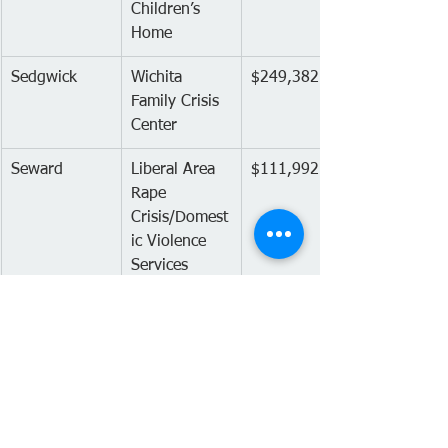
Children’s 
Home
Sedgwick
Wichita 
$249,382
Family Crisis 
Center
Seward
Liberal Area 
$111,992
Rape 
Crisis/Domest
ic Violence 
Services
Shawnee
City of 
$70,453
Topeka Police 
Department
Shawnee
Disability 
$719,634
Rights Center 