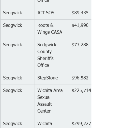
Office
Sedgwick
ICT SOS
$89,435
Sedgwick
Roots & 
$41,990
Wings CASA
Sedgwick
Sedgwick 
$73,288
County 
Sheriff’s 
Office
Sedgwick
StepStone
$96,582
Sedgwick
Wichita Area 
$225,714
Sexual 
Assault 
Center
Sedgwick
Wichita 
$299,227