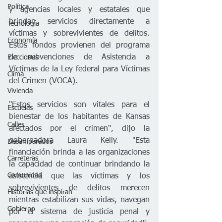
Política
y agencias locales y estatales que 
brindan servicios directamente a 
Tecnología
víctimas y sobrevivientes de delitos. 
Economía
Estos fondos provienen del programa 
de subvenciones de Asistencia a 
Elecciones
Víctimas de la Ley federal para Víctimas 
Clima
del Crimen (VOCA). 

Vivienda
"Estos servicios son vitales para el 
Escuelas
bienestar de los habitantes de Kansas 
Calles
afectados por el crimen", dijo la 
gobernadora Laura Kelly. "Esta 
Desamparados
financiación brinda a las organizaciones 
Carreteras
la capacidad de continuar brindando la 
Comunidad
asistencia que las víctimas y los 
sobrevivientes de delitos merecen 
Historias que inspiran
mientras estabilizan sus vidas, navegan 
Gobierno
por el sistema de justicia penal y 