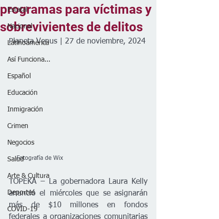
programas para víctimas y
Estatal
sobrevivientes de delitos
Nacional
Planeta Venus | 27 de noviembre, 2024
Latinoamérica
Así Funciona...
Español
Educación
Inmigración
Crimen
Negocios
    Fotografía de Wix
Salud
Arte & Cultura
TOPEKA – La gobernadora Laura Kelly 
Deportes
anunció el miércoles que se asignarán 
más de $10 millones en fondos 
COVID-19
federales a organizaciones comunitarias 