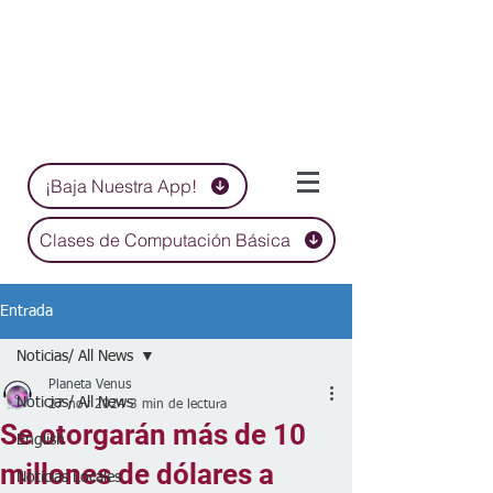
¡Baja Nuestra App!
Clases de Computación Básica
Entrada
Noticias/ All News
Planeta Venus
Noticias/ All News
27 nov 2024
3 min de lectura
Se otorgarán más de 10
English
millones de dólares a
Noticias Locales