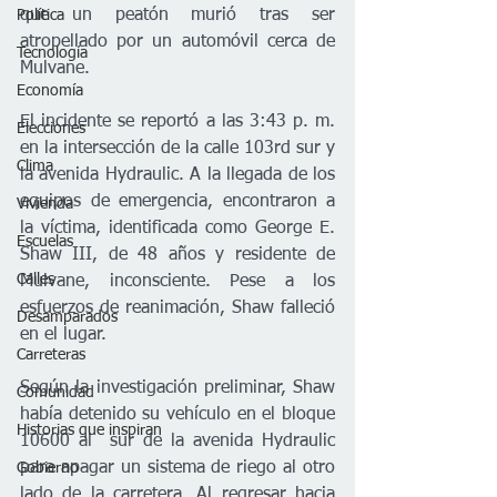
que un peatón murió tras ser 
Política
atropellado por un automóvil cerca de 
Tecnología
Mulvane.
Economía
El incidente se reportó a las 3:43 p. m. 
Elecciones
en la intersección de la calle 103rd sur y 
Clima
la avenida Hydraulic. A la llegada de los 
equipos de emergencia, encontraron a 
Vivienda
la víctima, identificada como George E. 
Escuelas
Shaw III, de 48 años y residente de 
Calles
Mulvane, inconsciente. Pese a los 
esfuerzos de reanimación, Shaw falleció 
Desamparados
en el lugar.
Carreteras
Según la investigación preliminar, Shaw 
Comunidad
había detenido su vehículo en el bloque 
Historias que inspiran
10600 al  sur de la avenida Hydraulic 
para apagar un sistema de riego al otro 
Gobierno
lado de la carretera. Al regresar hacia 