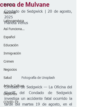
cerca de Mulvane
Estatal
Condado de Sedgwick | 20 de agosto, 
Nacional
2025
Latinoamérica
Planeta Venus
Así Funciona...
Español
Educación
Inmigración
Crimen
Negocios
Salud
Fotografía de Unsplash
Arte & Cultura
Condado de Sedgwick — La Oficina del 
Sheriff del Condado de Sedgwick 
Deportes
investiga un accidente fatal ocurrido la 
COVID-19
tarde del martes 19 de agosto, en el 