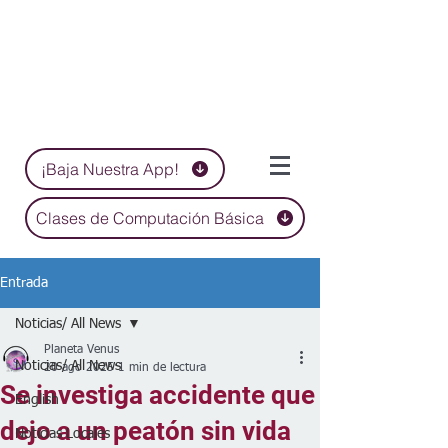
¡Baja Nuestra App!
Clases de Computación Básica
Entrada
Noticias/ All News
Planeta Venus
Noticias/ All News
20 ago 2025
1 min de lectura
Se investiga accidente que
English
dejo a un peatón sin vida
Noticias Locales