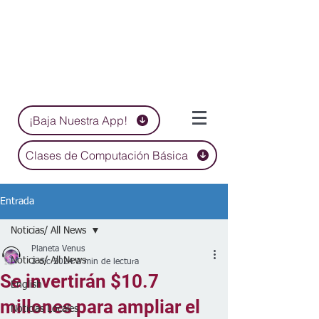
¡Baja Nuestra App!
Clases de Computación Básica
Entrada
Noticias/ All News
Planeta Venus
Noticias/ All News
3 dic 2024
2 min de lectura
Se invertirán $10.7
English
millones para ampliar el
Noticias Locales