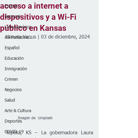
acceso a internet a
Estatal
dispositivos y a Wi-Fi
Nacional
público en Kansas
Latinoamérica
Planeta Venus | 03 de diciembre, 2024
Así Funciona...
Español
Educación
Inmigración
Crimen
Negocios
Salud
Arte & Cultura
          Imagen de  Unsplash
Deportes
COVID-19
Topeka, KS – La gobernadora Laura 