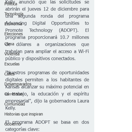
Kelly anunció que las solicitudes se 
Política
abrirán el jueves 12 de diciembre para 
Tecnología
una segunda ronda del programa 
Advancing Digital Opportunities to 
Economía
Promote Technology (ADOPT). El 
Elecciones
programa proporcionará 10.7 millones 
Clima
de dólares a organizaciones que 
trabajan para ampliar el acceso a Wi-Fi 
Vivienda
público y dispositivos conectados.  
Escuelas
"Nuestros programas de oportunidades 
Calles
digitales permiten a los habitantes de 
Desamparados
Kansas alcanzar su máximo potencial en 
el trabajo, la educación y el espíritu 
Carreteras
empresarial", dijo la gobernadora Laura 
Comunidad
Kelly. 
Historias que inspiran
El programa ADOPT se basa en dos 
Gobierno
categorías clave:  