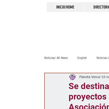
INICIO/HOME
DIRECTORI
Noticias/ All News
English
Noticias 
Planeta Venus
18 n
Inmigración
Crimen
Negocio
Se destin
proyectos 
Elecciones
Clima
Vivienda
Asociació