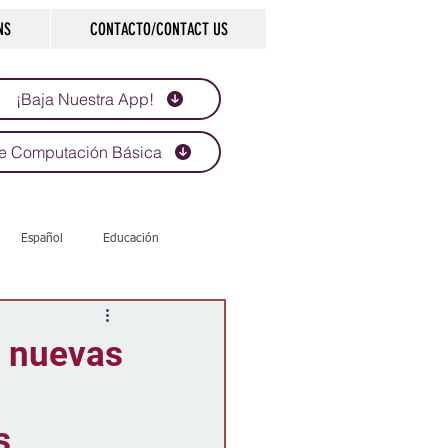
NS
CONTACTO/CONTACT US
¡Baja Nuestra App!
e Computación Básica
Español
Educación
Tecnología
Economía
e nuevas
d
Historias que inspiran
s