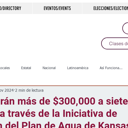
O/DIRECTORY
EVENTOS/EVENTS
ELECCIONES/ELECTIO
Clases d
Locales
Estatal
Nacional
Latinoamérica
Así Funciona...
ov 2024
2 min de lectura
s
Salud
Arte & Cultura
Deportes
COVID-19
Política
arán más de $300,000 a siet
a través de la Iniciativa de
Escuelas
Calles
Desamparados
Carreteras
Comunida
n del Plan de Agua de Kansa