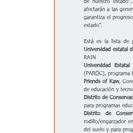
de nuestro estado",
afectarán a las gener
garantiza el progres
estado”.
Universidad estatal 
RAIN  
Universidad Estata
(PAROC), programa 
Friends of Kaw
, Con
de educación y tecnol
Distrito de Conserva
para programas educa
Distrito de
Conse
rodillo/engarzador en
del suelo y para pro