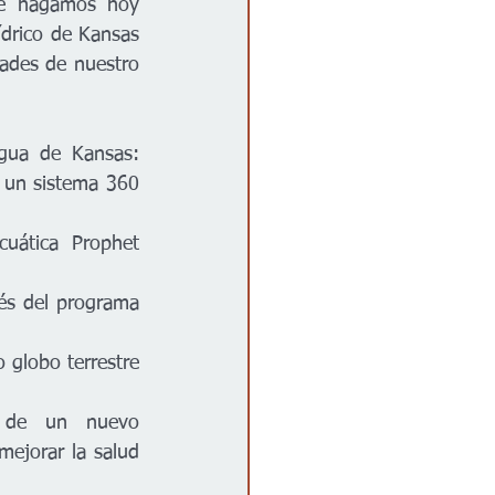
ue hagamos hoy 
ídrico de Kansas 
ades de nuestro 
Está es la lista de proyectos de la iniciativa de asociación del Plan de Agua de Kansas:  
 un sistema 360 
uática Prophet 
és del programa 
globo terrestre 
 de un nuevo 
mejorar la salud 