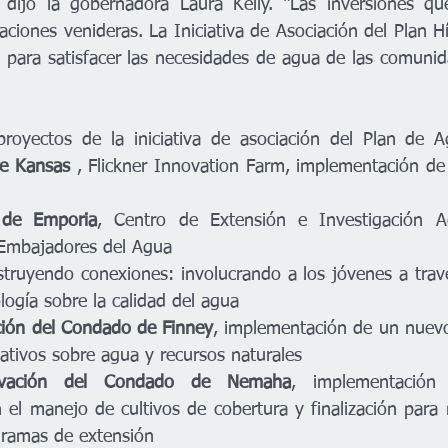
 dijo la gobernadora Laura Kelly. “Las inversiones q
aciones venideras. La Iniciativa de Asociación del Plan H
o para satisfacer las necesidades de agua de las comunid
de Kansas 
, Flickner Innovation Farm, implementación de
l de Emporia
, Centro de Extensión e Investigación Ac
Embajadores del Agua  
struyendo conexiones: involucrando a los jóvenes a trav
ogía sobre la calidad del agua  
ción del Condado de Finney
, implementación de un nuevo 
tivos sobre agua y recursos naturales  
rvación del Condado de Nemaha
, implementación
 el manejo de cultivos de cobertura y finalización para 
gramas de extensión  